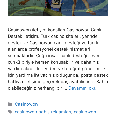
Casinowon iletişim kanalları Casinowon Canlı
Destek İletişim. Türk casino siteleri, yerinde
destek ve Casinowon canlı desteği ve farklı
alanlarda profesyonel destek hizmetleri
sunmaktadır. Çoğu insan canlı desteği sever
çünkü biriyle hemen konuşabilir ve daha hızlı
yardım alabilirler. Video ve fotoğraf göndermek
için yardıma ihtiyacınız olduğunda, posta destek
hattıyla iletişime geçerek başlayabilirsiniz. Sahip
olabileceğiniz herhangi bir …
Devamını oku
Kategoriler
Casinowon
Etiketler
casinowon bahis reklamları
,
casinowon