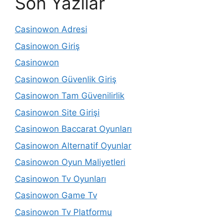
Son Yazılar
Casinowon Adresi
Casinowon Giriş
Casinowon
Casinowon Güvenlik Giriş
Casinowon Tam Güvenilirlik
Casinowon Site Girişi
Casinowon Baccarat Oyunları
Casinowon Alternatif Oyunlar
Casinowon Oyun Maliyetleri
Casinowon Tv Oyunları
Casinowon Game Tv
Casinowon Tv Platformu