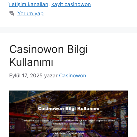
i̇letişim kanalları
,
kayit casinowon
Yorum yap
Casinowon Bilgi
Kullanımı
Eylül 17, 2025
yazar
Casinowon