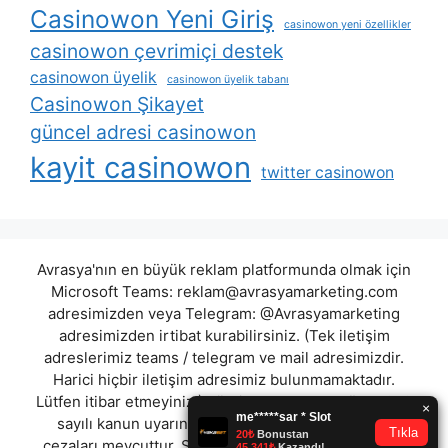
Casinowon Yeni Giriş
casinowon yeni özellikler
casinowon çevrimiçi destek
casinowon üyelik
casinowon üyelik tabanı
Casinowon Şikayet
güncel adresi casinowon
kayit casinowon
twitter casinowon
Avrasya'nın en büyük reklam platformunda olmak için
Microsoft Teams:
reklam@avrasyamarketing.com
adresimizden veya Telegram: @Avrasyamarketing
adresimizden irtibat kurabilirsiniz. (Tek iletişim
adreslerimiz teams / telegram ve mail adresimizdir.
Harici hiçbir iletişim adresimiz bulunmamaktadır.
Lütfen itibar etmeyiniz.) Türkiye yasalarına göre 7258
sayılı kanun uyarınca yasa dışı bahis oynamanın
cezaları mevcuttur. Şu an bulunduğunuz site hiç bir