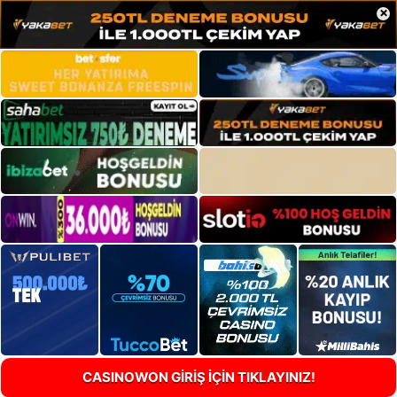
×
CASINOWON GİRİŞ İÇİN TIKLAYINIZ!