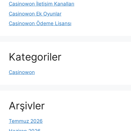
Casinowon İletişim Kanalları
Casinowon Ek Oyunlar
Casinowon Ödeme Lisansı
Kategoriler
Casinowon
Arşivler
Temmuz 2026
Haziran 2026