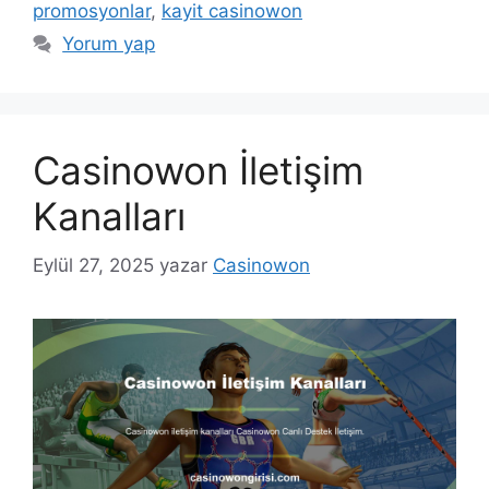
promosyonlar
,
kayit casinowon
Yorum yap
Casinowon İletişim
Kanalları
Eylül 27, 2025
yazar
Casinowon