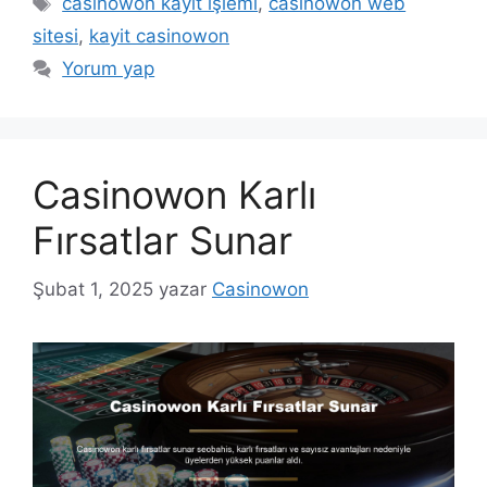
casinowon kayıt i̇şlemi
,
casinowon web
sitesi
,
kayit casinowon
Yorum yap
Casinowon Karlı
Fırsatlar Sunar
Şubat 1, 2025
yazar
Casinowon