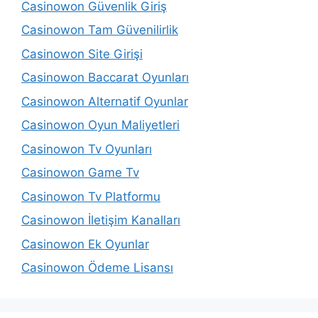
Casinowon Güvenlik Giriş
Casinowon Tam Güvenilirlik
Casinowon Site Girişi
Casinowon Baccarat Oyunları
Casinowon Alternatif Oyunlar
Casinowon Oyun Maliyetleri
Casinowon Tv Oyunları
Casinowon Game Tv
Casinowon Tv Platformu
Casinowon İletişim Kanalları
Casinowon Ek Oyunlar
Casinowon Ödeme Lisansı