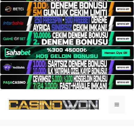
İçeriğe
atla
Menü