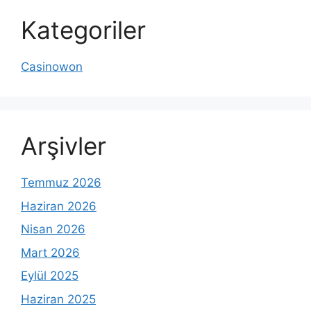
Kategoriler
Casinowon
Arşivler
Temmuz 2026
Haziran 2026
Nisan 2026
Mart 2026
Eylül 2025
Haziran 2025