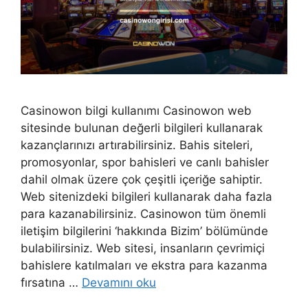
Casinowon bilgi kullanımı Casinowon web
sitesinde bulunan değerli bilgileri kullanarak
kazançlarınızı artırabilirsiniz. Bahis siteleri,
promosyonlar, spor bahisleri ve canlı bahisler
dahil olmak üzere çok çeşitli içeriğe sahiptir.
Web sitenizdeki bilgileri kullanarak daha fazla
para kazanabilirsiniz. Casinowon tüm önemli
iletişim bilgilerini ‘hakkında Bizim’ bölümünde
bulabilirsiniz. Web sitesi, insanların çevrimiçi
bahislere katılmaları ve ekstra para kazanma
fırsatına …
Devamını oku