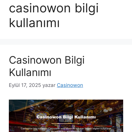
casinowon bilgi
kullanımı
Casinowon Bilgi
Kullanımı
Eylül 17, 2025
yazar
Casinowon