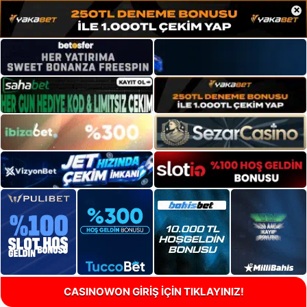
×
CASINOWON GİRİŞ İÇİN TIKLAYINIZ!