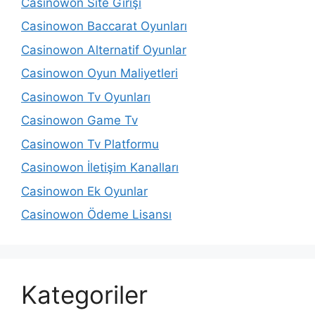
Casinowon Site Girişi
Casinowon Baccarat Oyunları
Casinowon Alternatif Oyunlar
Casinowon Oyun Maliyetleri
Casinowon Tv Oyunları
Casinowon Game Tv
Casinowon Tv Platformu
Casinowon İletişim Kanalları
Casinowon Ek Oyunlar
Casinowon Ödeme Lisansı
Kategoriler