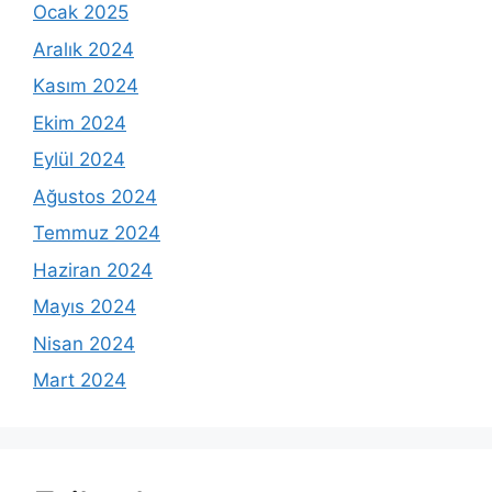
Ocak 2025
Aralık 2024
Kasım 2024
Ekim 2024
Eylül 2024
Ağustos 2024
Temmuz 2024
Haziran 2024
Mayıs 2024
Nisan 2024
Mart 2024