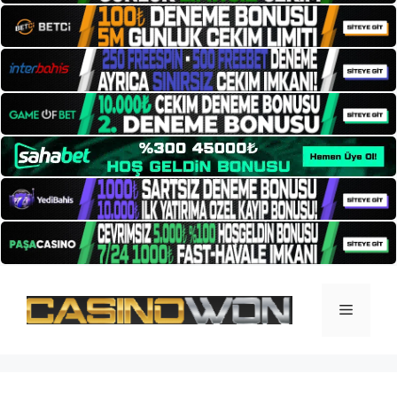
İçeriğe
atla
Menü