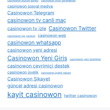
casinowon oturum adresi
casinowon oyun seçenekleri
casinowon sosyal medya
Casinowon Telegram
casinowon tv canli maç
Casinowon Twitter
casinowon tv izle
casinowon web
casinowon vip yardımı
casinowon whatsapp
casinowon yeni adresi
Casinowon Yeni Giriş
casinowon yeni özellikler
casinowon çevrimiçi destek
casinowon üyelik
casinowon üyelik tabanı
Casinowon Şikayet
güncel adresi casinowon
kayit casinowon
twitter casinowon