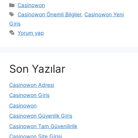
Kategoriler
Casinowon
Etiketler
Casinowon Önemli Bilgiler
,
Casinowon Yeni
Giriş
Yorum yap
Son Yazılar
Casinowon Adresi
Casinowon Giriş
Casinowon
Casinowon Güvenlik Giriş
Casinowon Tam Güvenilirlik
Casinowon Site Girişi