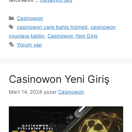
Kategoriler
Casinowon
Etiketler
casinowon canlı bahis hizmeti
,
casinowon
oyunlara katılın
,
Casinowon Yeni Giriş
Yorum yap
Casinowon Yeni Giriş
Mart 14, 2024
yazar
Casinowon