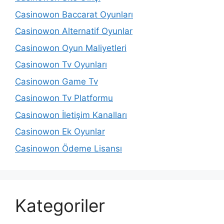
Casinowon Baccarat Oyunları
Casinowon Alternatif Oyunlar
Casinowon Oyun Maliyetleri
Casinowon Tv Oyunları
Casinowon Game Tv
Casinowon Tv Platformu
Casinowon İletişim Kanalları
Casinowon Ek Oyunlar
Casinowon Ödeme Lisansı
Kategoriler