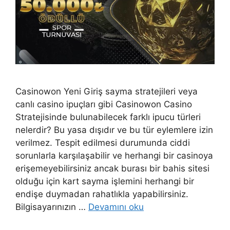
Casinowon Yeni Giriş sayma stratejileri veya
canlı casino ipuçları gibi Casinowon Casino
Stratejisinde bulunabilecek farklı ipucu türleri
nelerdir? Bu yasa dışıdır ve bu tür eylemlere izin
verilmez. Tespit edilmesi durumunda ciddi
sorunlarla karşılaşabilir ve herhangi bir casinoya
erişemeyebilirsiniz ancak burası bir bahis sitesi
olduğu için kart sayma işlemini herhangi bir
endişe duymadan rahatlıkla yapabilirsiniz.
Bilgisayarınızın …
Devamını oku