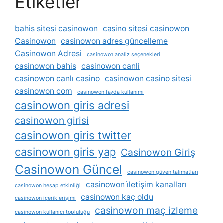
Etiketler
bahis sitesi casinowon
casino sitesi casinowon
Casinowon
casinowon adres güncelleme
Casinowon Adresi
casinowon analiz seçenekleri
casinowon bahis
casinowon canli
casinowon canlı casino
casinowon casino sitesi
casinowon com
casinowon fayda kullanımı
casinowon giris adresi
casinowon girisi
casinowon giris twitter
casinowon giris yap
Casinowon Giriş
Casinowon Güncel
casinowon güven talimatları
casinowon i̇letişim kanalları
casinowon hesap etkinliği
casinowon kaç oldu
casinowon i̇çerik erişimi
casinowon maç izleme
casinowon kullanıcı topluluğu