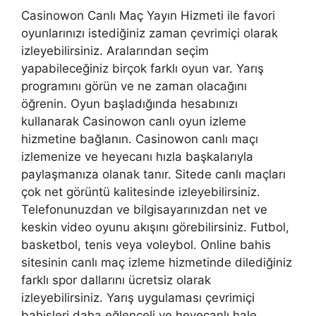
Casinowon Canlı Maç Yayın Hizmeti ile favori
oyunlarınızı istediğiniz zaman çevrimiçi olarak
izleyebilirsiniz. Aralarından seçim
yapabileceğiniz birçok farklı oyun var. Yarış
programını görün ve ne zaman olacağını
öğrenin. Oyun başladığında hesabınızı
kullanarak Casinowon canlı oyun izleme
hizmetine bağlanın. Casinowon canlı maçı
izlemenize ve heyecanı hızla başkalarıyla
paylaşmanıza olanak tanır. Sitede canlı maçları
çok net görüntü kalitesinde izleyebilirsiniz.
Telefonunuzdan ve bilgisayarınızdan net ve
keskin video oyunu akışını görebilirsiniz. Futbol,
basketbol, tenis veya voleybol. Online bahis
sitesinin canlı maç izleme hizmetinde dilediğiniz
farklı spor dallarını ücretsiz olarak
izleyebilirsiniz. Yarış uygulaması çevrimiçi
bahisleri daha eğlenceli ve heyecanlı hale