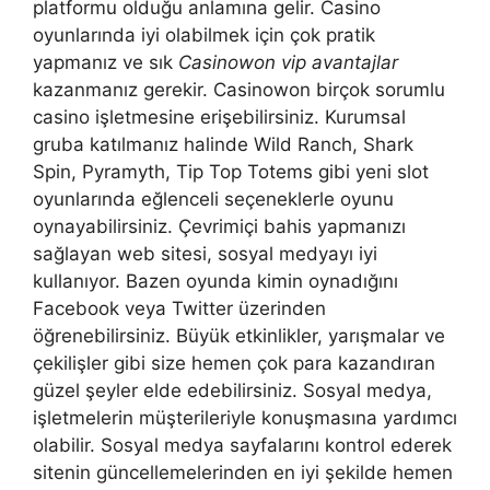
platformu olduğu anlamına gelir. Casino
oyunlarında iyi olabilmek için çok pratik
yapmanız ve sık
Casinowon vip avantajlar
kazanmanız gerekir. Casinowon birçok sorumlu
casino işletmesine erişebilirsiniz. Kurumsal
gruba katılmanız halinde Wild Ranch, Shark
Spin, Pyramyth, Tip Top Totems gibi yeni slot
oyunlarında eğlenceli seçeneklerle oyunu
oynayabilirsiniz. Çevrimiçi bahis yapmanızı
sağlayan web sitesi, sosyal medyayı iyi
kullanıyor. Bazen oyunda kimin oynadığını
Facebook veya Twitter üzerinden
öğrenebilirsiniz. Büyük etkinlikler, yarışmalar ve
çekilişler gibi size hemen çok para kazandıran
güzel şeyler elde edebilirsiniz. Sosyal medya,
işletmelerin müşterileriyle konuşmasına yardımcı
olabilir. Sosyal medya sayfalarını kontrol ederek
sitenin güncellemelerinden en iyi şekilde hemen