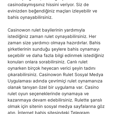
casinodaymışsınız hissini veriyor. Siz de
evinizden beğendiğiniz maçları izleyebilir ve
bahis oynayabilirsiniz.
Casinowon rulet bayilerinin yardımıyla
istediğiniz zaman rulet oynayabilirsiniz. Her
zaman size yardımcı olmaya hazırdırlar. Bahis
şirketlerinin sunduğu şeylere bahis oynamayı
seçebilir ve daha fazla bilgi edinmek istediğiniz
konuları onlara sorabilirsiniz. Canlı rulet
oynarken birçok heyecan verici şeyin tadını
çıkarabilirsiniz. Casinowon Rulet Sosyal Medya
Uygulaması adında çevrimiçi rulet oynamanıza
olanak tanıyan özel bir uygulama var. Casino
rulet oyun seçeneklerinde oynamaya ve
kazanmaya devam edebilirsiniz. Rulette şanslı
olmak için sitenin sosyal medya sayfalarına göz
atın. İnternet bahis sitesindeki Telegram