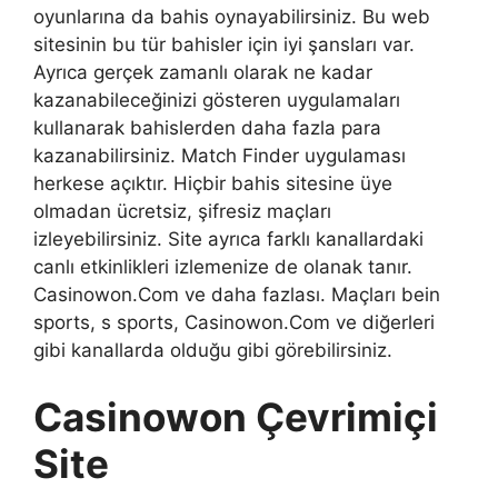
oyunlarına da bahis oynayabilirsiniz. Bu web
sitesinin bu tür bahisler için iyi şansları var.
Ayrıca gerçek zamanlı olarak ne kadar
kazanabileceğinizi gösteren uygulamaları
kullanarak bahislerden daha fazla para
kazanabilirsiniz. Match Finder uygulaması
herkese açıktır. Hiçbir bahis sitesine üye
olmadan ücretsiz, şifresiz maçları
izleyebilirsiniz. Site ayrıca farklı kanallardaki
canlı etkinlikleri izlemenize de olanak tanır.
Casinowon.Com ve daha fazlası. Maçları bein
sports, s sports, Casinowon.Com ve diğerleri
gibi kanallarda olduğu gibi görebilirsiniz.
Casinowon Çevrimiçi
Site