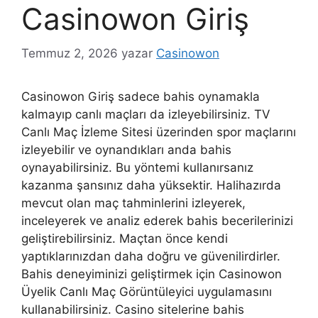
Casinowon Giriş
Temmuz 2, 2026
yazar
Casinowon
Casinowon Giriş sadece bahis oynamakla
kalmayıp canlı maçları da izleyebilirsiniz. TV
Canlı Maç İzleme Sitesi üzerinden spor maçlarını
izleyebilir ve oynandıkları anda bahis
oynayabilirsiniz. Bu yöntemi kullanırsanız
kazanma şansınız daha yüksektir. Halihazırda
mevcut olan maç tahminlerini izleyerek,
inceleyerek ve analiz ederek bahis becerilerinizi
geliştirebilirsiniz. Maçtan önce kendi
yaptıklarınızdan daha doğru ve güvenilirdirler.
Bahis deneyiminizi geliştirmek için Casinowon
Üyelik Canlı Maç Görüntüleyici uygulamasını
kullanabilirsiniz. Casino sitelerine bahis