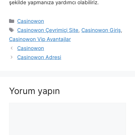
şekilde yapmanıza yardımcı olabiliriz.
Kategoriler
Casinowon
Etiketler
Casinowon Çevrimiçi Site
,
Casinowon Giriş
,
Casinowon Vip Avantajlar
Casinowon
Casinowon Adresi
Yorum yapın
Yorum