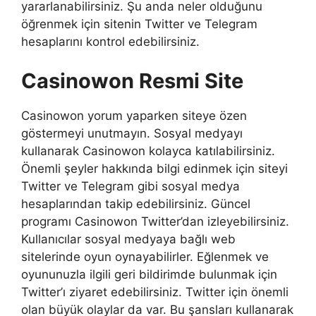
yararlanabilirsiniz. Şu anda neler olduğunu
öğrenmek için sitenin Twitter ve Telegram
hesaplarını kontrol edebilirsiniz.
Casinowon Resmi Site
Casinowon yorum yaparken siteye özen
göstermeyi unutmayın. Sosyal medyayı
kullanarak Casinowon kolayca katılabilirsiniz.
Önemli şeyler hakkında bilgi edinmek için siteyi
Twitter ve Telegram gibi sosyal medya
hesaplarından takip edebilirsiniz. Güncel
programı Casinowon Twitter’dan izleyebilirsiniz.
Kullanıcılar sosyal medyaya bağlı web
sitelerinde oyun oynayabilirler. Eğlenmek ve
oyununuzla ilgili geri bildirimde bulunmak için
Twitter’ı ziyaret edebilirsiniz. Twitter için önemli
olan büyük olaylar da var. Bu şansları kullanarak