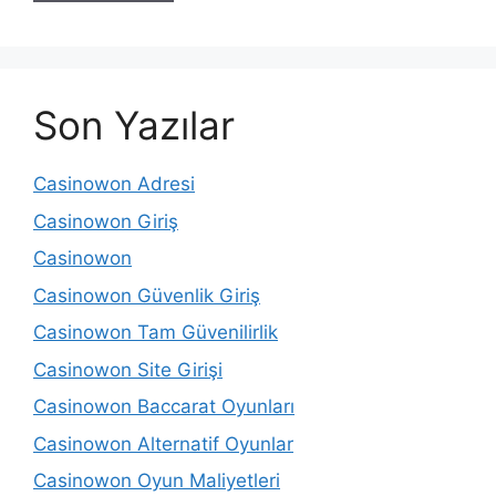
Son Yazılar
Casinowon Adresi
Casinowon Giriş
Casinowon
Casinowon Güvenlik Giriş
Casinowon Tam Güvenilirlik
Casinowon Site Girişi
Casinowon Baccarat Oyunları
Casinowon Alternatif Oyunlar
Casinowon Oyun Maliyetleri