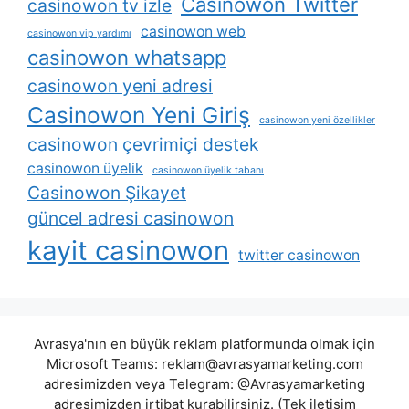
Casinowon Twitter
casinowon tv izle
casinowon web
casinowon vip yardımı
casinowon whatsapp
casinowon yeni adresi
Casinowon Yeni Giriş
casinowon yeni özellikler
casinowon çevrimiçi destek
casinowon üyelik
casinowon üyelik tabanı
Casinowon Şikayet
güncel adresi casinowon
kayit casinowon
twitter casinowon
Avrasya'nın en büyük reklam platformunda olmak için
Microsoft Teams:
reklam@avrasyamarketing.com
adresimizden veya Telegram: @Avrasyamarketing
adresimizden irtibat kurabilirsiniz. (Tek iletişim