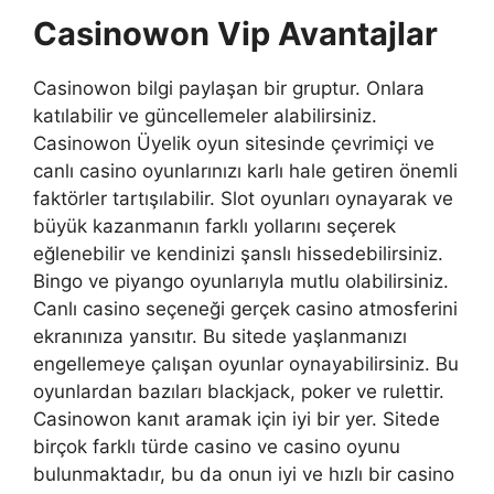
Casinowon Vip Avantajlar
Casinowon bilgi paylaşan bir gruptur. Onlara
katılabilir ve güncellemeler alabilirsiniz.
Casinowon Üyelik oyun sitesinde çevrimiçi ve
canlı casino oyunlarınızı karlı hale getiren önemli
faktörler tartışılabilir. Slot oyunları oynayarak ve
büyük kazanmanın farklı yollarını seçerek
eğlenebilir ve kendinizi şanslı hissedebilirsiniz.
Bingo ve piyango oyunlarıyla mutlu olabilirsiniz.
Canlı casino seçeneği gerçek casino atmosferini
ekranınıza yansıtır. Bu sitede yaşlanmanızı
engellemeye çalışan oyunlar oynayabilirsiniz. Bu
oyunlardan bazıları blackjack, poker ve rulettir.
Casinowon kanıt aramak için iyi bir yer. Sitede
birçok farklı türde casino ve casino oyunu
bulunmaktadır, bu da onun iyi ve hızlı bir casino