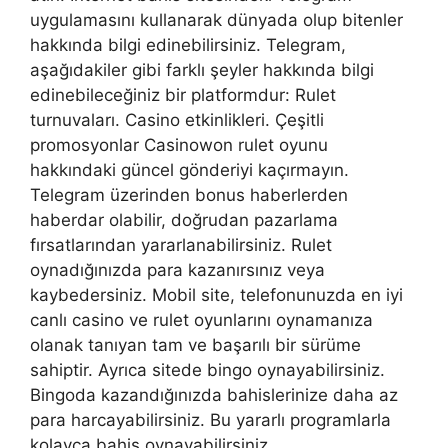
uygulamasını kullanarak dünyada olup bitenler
hakkında bilgi edinebilirsiniz. Telegram,
aşağıdakiler gibi farklı şeyler hakkında bilgi
edinebileceğiniz bir platformdur: Rulet
turnuvaları. Casino etkinlikleri. Çeşitli
promosyonlar Casinowon rulet oyunu
hakkındaki güncel gönderiyi kaçırmayın.
Telegram üzerinden bonus haberlerden
haberdar olabilir, doğrudan pazarlama
fırsatlarından yararlanabilirsiniz. Rulet
oynadığınızda para kazanırsınız veya
kaybedersiniz. Mobil site, telefonunuzda en iyi
canlı casino ve rulet oyunlarını oynamanıza
olanak tanıyan tam ve başarılı bir sürüme
sahiptir. Ayrıca sitede bingo oynayabilirsiniz.
Bingoda kazandığınızda bahislerinize daha az
para harcayabilirsiniz. Bu yararlı programlarla
kolayca bahis oynayabilirsiniz.