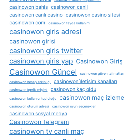
casinowon bahis
casinowon canli
casinowon canlı casino
casinowon casino sitesi
casinowon com
casinowon fayda kullanımı
casinowon giris adresi
casinowon girisi
casinowon giris twitter
casinowon giris yap
Casinowon Giriş
Casinowon Güncel
casinowon güven talimatları
casinowon i̇letişim kanalları
casinowon hesap etkinliği
casinowon kaç oldu
casinowon i̇çerik erişimi
casinowon maç izleme
casinowon kullanıcı topluluğu
casinowon oturum adresi
casinowon oyun seçenekleri
casinowon sosyal medya
Casinowon Telegram
casinowon tv canli maç