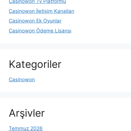
Casinowon Tv Platformu
Casinowon İletişim Kanalları
Casinowon Ek Oyunlar
Casinowon Ödeme Lisansı
Kategoriler
Casinowon
Arşivler
Temmuz 2026