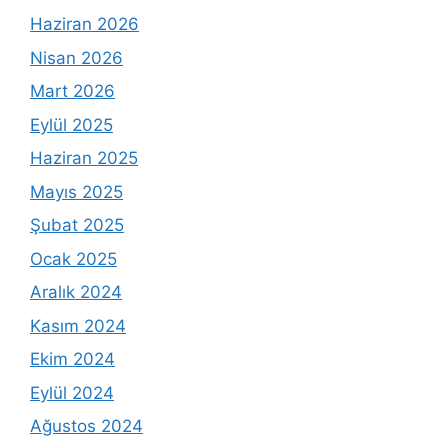
Haziran 2026
Nisan 2026
Mart 2026
Eylül 2025
Haziran 2025
Mayıs 2025
Şubat 2025
Ocak 2025
Aralık 2024
Kasım 2024
Ekim 2024
Eylül 2024
Ağustos 2024