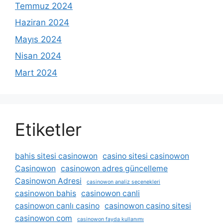
Temmuz 2024
Haziran 2024
Mayıs 2024
Nisan 2024
Mart 2024
Etiketler
bahis sitesi casinowon
casino sitesi casinowon
Casinowon
casinowon adres güncelleme
Casinowon Adresi
casinowon analiz seçenekleri
casinowon bahis
casinowon canli
casinowon canlı casino
casinowon casino sitesi
casinowon com
casinowon fayda kullanımı