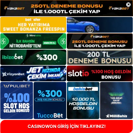
×
CASINOWON GİRİŞ İÇİN TIKLAYINIZ!