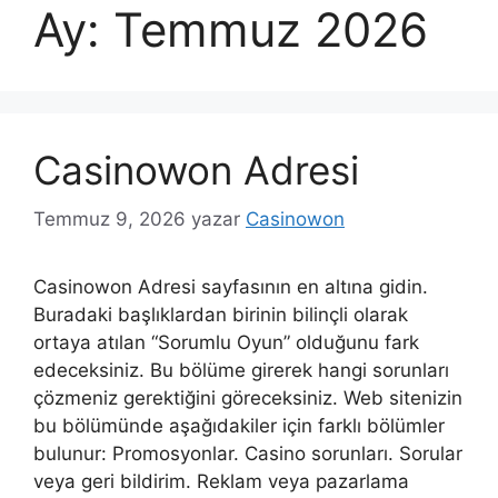
Ay:
Temmuz 2026
Casinowon Adresi
Temmuz 9, 2026
yazar
Casinowon
Casinowon Adresi sayfasının en altına gidin.
Buradaki başlıklardan birinin bilinçli olarak
ortaya atılan “Sorumlu Oyun” olduğunu fark
edeceksiniz. Bu bölüme girerek hangi sorunları
çözmeniz gerektiğini göreceksiniz. Web sitenizin
bu bölümünde aşağıdakiler için farklı bölümler
bulunur: Promosyonlar. Casino sorunları. Sorular
veya geri bildirim. Reklam veya pazarlama