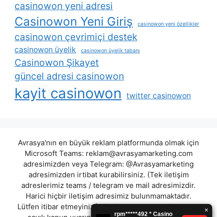
casinowon yeni adresi
Casinowon Yeni Giriş
casinowon yeni özellikler
casinowon çevrimiçi destek
casinowon üyelik
casinowon üyelik tabanı
Casinowon Şikayet
güncel adresi casinowon
kayit casinowon
twitter casinowon
Avrasya'nın en büyük reklam platformunda olmak için
Microsoft Teams:
reklam@avrasyamarketing.com
adresimizden veya Telegram: @Avrasyamarketing
adresimizden irtibat kurabilirsiniz. (Tek iletişim
adreslerimiz teams / telegram ve mail adresimizdir.
Harici hiçbir iletişim adresimiz bulunmamaktadır.
Lütfen itibar etmeyiniz.) Türkiye yasalarına göre 7258