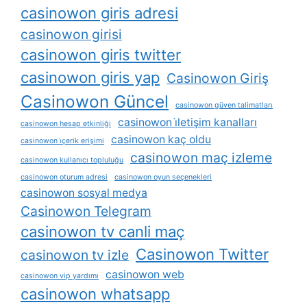
casinowon giris adresi
casinowon girisi
casinowon giris twitter
casinowon giris yap
Casinowon Giriş
Casinowon Güncel
casinowon güven talimatları
casinowon i̇letişim kanalları
casinowon hesap etkinliği
casinowon kaç oldu
casinowon i̇çerik erişimi
casinowon maç izleme
casinowon kullanıcı topluluğu
casinowon oturum adresi
casinowon oyun seçenekleri
casinowon sosyal medya
Casinowon Telegram
casinowon tv canli maç
Casinowon Twitter
casinowon tv izle
casinowon web
casinowon vip yardımı
casinowon whatsapp