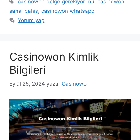
Etiketler
casinowon belge gerekiyor mu
,
casinowon
sanal bahis
,
casinowon whatsapp
Yorum yap
Casinowon Kimlik
Bilgileri
Eylül 25, 2024
yazar
Casinowon