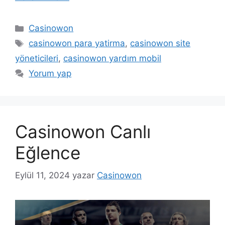
Kategoriler
Casinowon
Etiketler
casinowon para yatirma
,
casinowon site
yöneticileri
,
casinowon yardım mobil
Yorum yap
Casinowon Canlı
Eğlence
Eylül 11, 2024
yazar
Casinowon