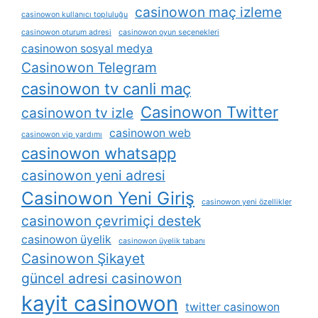
casinowon maç izleme
casinowon kullanıcı topluluğu
casinowon oturum adresi
casinowon oyun seçenekleri
casinowon sosyal medya
Casinowon Telegram
casinowon tv canli maç
Casinowon Twitter
casinowon tv izle
casinowon web
casinowon vip yardımı
casinowon whatsapp
casinowon yeni adresi
Casinowon Yeni Giriş
casinowon yeni özellikler
casinowon çevrimiçi destek
casinowon üyelik
casinowon üyelik tabanı
Casinowon Şikayet
güncel adresi casinowon
kayit casinowon
twitter casinowon