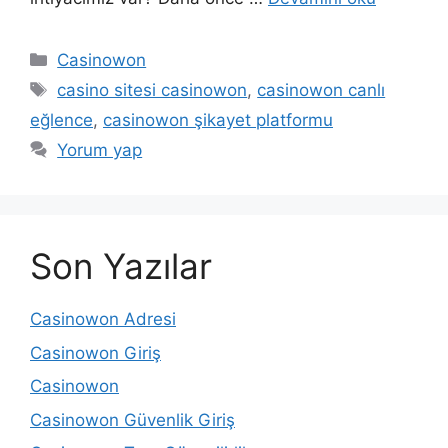
Kategoriler
Casinowon
Etiketler
casino sitesi casinowon
,
casinowon canlı
eğlence
,
casinowon şikayet platformu
Yorum yap
Son Yazılar
Casinowon Adresi
Casinowon Giriş
Casinowon
Casinowon Güvenlik Giriş