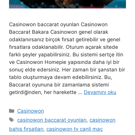
Casinowon baccarat oyunları Casinowon
Baccarat Bakara Casinowon genel olarak
odaklanırsanız birçok fırsat getirebilir ve genel
fırsatlara odaklanabilir. Oturum açarak sitede
farklı şeyler yapabilirsiniz. Bu sistemi sertçe itin
ve Casinowon Homepie yapısında daha iyi bir
sonuç elde edersiniz. Her zaman bir şanstan bir
tablo oluşturmaya devam edebilirsiniz. Bu,
Baccarat oyununa bir zamanlama sistemi
getirdiğinden, her harekette …
Devamını oku
Kategoriler
Casinowon
Etiketler
casinowon baccarat oyunları
,
casinowon
bahis fırsatları
,
casinowon tv canli maç