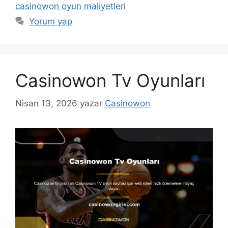
casinowon oyun maliyetleri
Yorum yap
Casinowon Tv Oyunları
Nisan 13, 2026
yazar
Casinowon