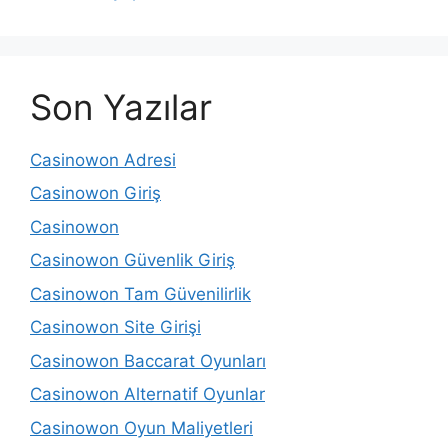
Son Yazılar
Casinowon Adresi
Casinowon Giriş
Casinowon
Casinowon Güvenlik Giriş
Casinowon Tam Güvenilirlik
Casinowon Site Girişi
Casinowon Baccarat Oyunları
Casinowon Alternatif Oyunlar
Casinowon Oyun Maliyetleri