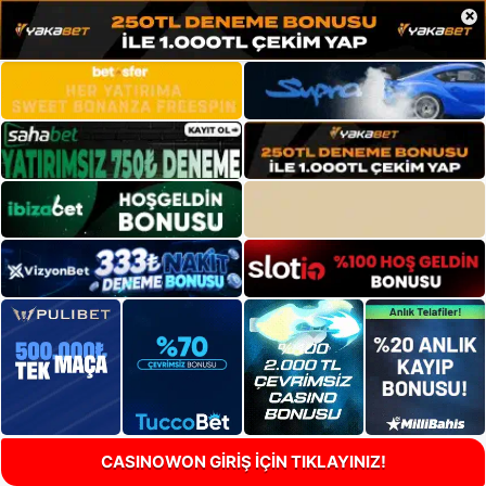
×
CASINOWON GİRİŞ İÇİN TIKLAYINIZ!