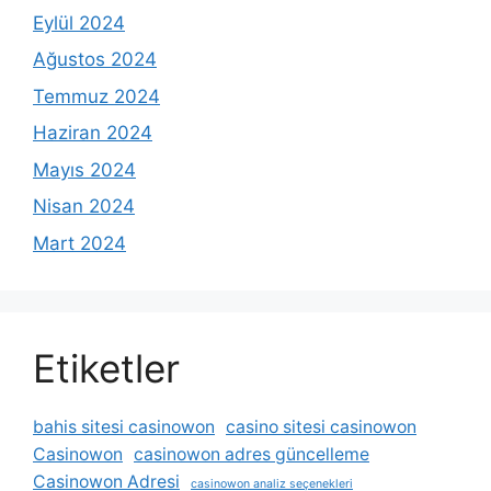
Eylül 2024
Ağustos 2024
Temmuz 2024
Haziran 2024
Mayıs 2024
Nisan 2024
Mart 2024
Etiketler
bahis sitesi casinowon
casino sitesi casinowon
Casinowon
casinowon adres güncelleme
Casinowon Adresi
casinowon analiz seçenekleri