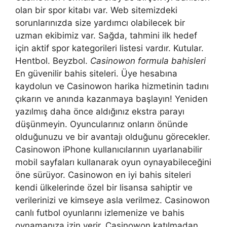
olan bir spor kitabı var. Web sitemizdeki
sorunlarınızda size yardımcı olabilecek bir
uzman ekibimiz var. Sağda, tahmini ilk hedef
için aktif spor kategorileri listesi vardır. Kutular.
Hentbol. Beyzbol.
Casinowon formula bahisleri
En güvenilir bahis siteleri. Üye hesabına
kaydolun ve Casinowon harika hizmetinin tadını
çıkarın ve anında kazanmaya başlayın! Yeniden
yazılmış daha önce aldığınız ekstra parayı
düşünmeyin. Oyuncularınız onların önünde
olduğunuzu ve bir avantajı olduğunu görecekler.
Casinowon iPhone kullanıcılarının uyarlanabilir
mobil sayfaları kullanarak oyun oynayabileceğini
öne sürüyor. Casinowon en iyi bahis siteleri
kendi ülkelerinde özel bir lisansa sahiptir ve
verilerinizi ve kimseye asla verilmez. Casinowon
canlı futbol oyunlarını izlemenize ve bahis
oynamanıza izin verir. Casinowon katılmadan