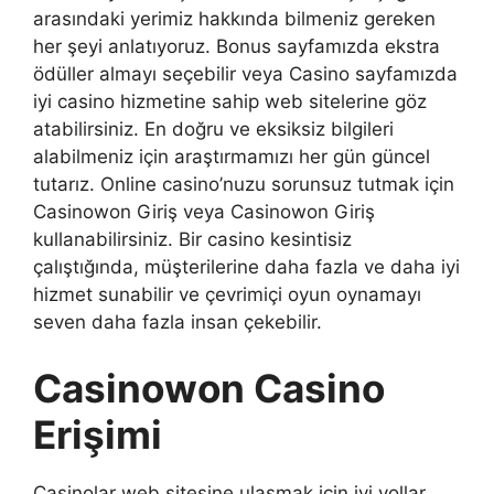
arasındaki yerimiz hakkında bilmeniz gereken
her şeyi anlatıyoruz. Bonus sayfamızda ekstra
ödüller almayı seçebilir veya Casino sayfamızda
iyi casino hizmetine sahip web sitelerine göz
atabilirsiniz. En doğru ve eksiksiz bilgileri
alabilmeniz için araştırmamızı her gün güncel
tutarız. Online casino’nuzu sorunsuz tutmak için
Casinowon Giriş veya Casinowon Giriş
kullanabilirsiniz. Bir casino kesintisiz
çalıştığında, müşterilerine daha fazla ve daha iyi
hizmet sunabilir ve çevrimiçi oyun oynamayı
seven daha fazla insan çekebilir.
Casinowon Casino
Erişimi
Casinolar web sitesine ulaşmak için iyi yollar