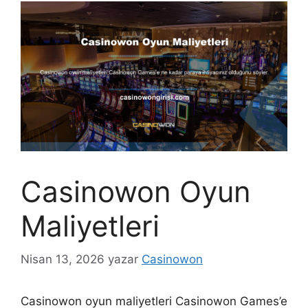
Casinowon Oyun
Maliyetleri
Nisan 13, 2026
yazar
Casinowon
Casinowon oyun maliyetleri Casinowon Games’e