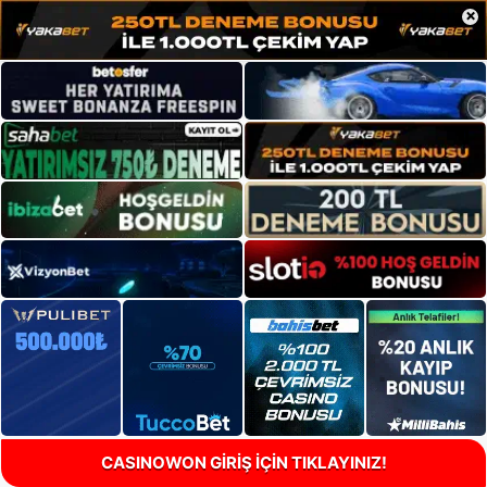
×
CASINOWON GİRİŞ İÇİN TIKLAYINIZ!