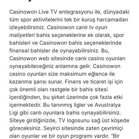
Casinowon Live TV entegrasyonu ile, dünyadaki
tüm spor aktivitelerini tek bir kuruş harcamadan
izleyebilirsiniz.
Casinowon canlı tv oyun
maliyetleri
bahis seçeneklerine ek olarak, spor
bahisleri ve Casinowon bahis seçeneklerinde
finansal bahisler de oynayabilirsiniz. Bu,
Casinowon web sitesinde canlı casino oyunları
oynayabileceğiniz anlamına gelir. Casinowon
casino oyunları size maksimum eğlence ile
kazanma şansı sunar. Finans ve ticaret işi için
çok önemli olan rastgele bir bahis sitesi
içerdiğinden, bu şirket üzerinde çok fazla etki
içermektedir. Bu tanınmış ligler ve Avustralya
Ligi gibi canlı oyunlara bahis oynayabilirsiniz.
Siteye girdiğinizde, TV logosunu sağ üst köşede
göreceksiniz. Seyirci sitesinde zaten çevrimiçi
olan oyunlar ve bir oyun programı vardır. “Bir