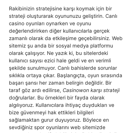
Rakibinizin stratejisine karşı koymak için bir
strateji oluşturarak oyununuzu geliştirin. Canlı
casino oyunları oynarken ve oyunu
değerlendirirken diğer kullanıcılarla gerçek
zamanlı olarak da etkileşime geçebilirsiniz. Web
sitemiz şu anda bir sosyal medya platformu
olarak çalışıyor. Ne yazık ki, bu sitelerdeki
kullanıcı sayısı ezici hale geldi ve en verimli
şekilde sunulmuyor. Canlı bahislerde sorunlar
sıklıkla ortaya çıkar. Başlangıçta, oyun sırasında
başarı şansı her zaman belirgin değildir. Bir
taraf göz ardı edilirse,
Casinowon karşı strateji
doğrularlar. Bu örnekleri bir fayda olarak
algılıyoruz. Kullanıcılara ihtiyaç duydukları ve
bize güvenmeyi hak ettikleri bilgileri
sağlamaktan gurur duyuyoruz. Böylece en
sevdiğiniz spor oyunlarını web sitemizde