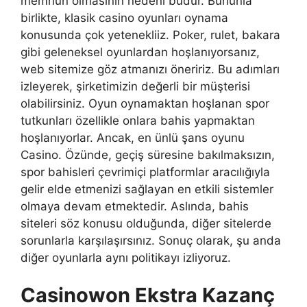
memnun olmasının nedeni budur. Bununla
birlikte, klasik casino oyunları oynama
konusunda çok yetenekliiz. Poker, rulet, bakara
gibi geleneksel oyunlardan hoşlanıyorsanız,
web sitemize göz atmanızı öneririz. Bu adımları
izleyerek, şirketimizin değerli bir müşterisi
olabilirsiniz. Oyun oynamaktan hoşlanan spor
tutkunları özellikle onlara bahis yapmaktan
hoşlanıyorlar. Ancak, en ünlü şans oyunu
Casino. Özünde, geçiş süresine bakılmaksızın,
spor bahisleri çevrimiçi platformlar aracılığıyla
gelir elde etmenizi sağlayan en etkili sistemler
olmaya devam etmektedir. Aslında, bahis
siteleri söz konusu olduğunda, diğer sitelerde
sorunlarla karşılaşırsınız. Sonuç olarak, şu anda
diğer oyunlarla aynı politikayı izliyoruz.
Casinowon Ekstra Kazanç