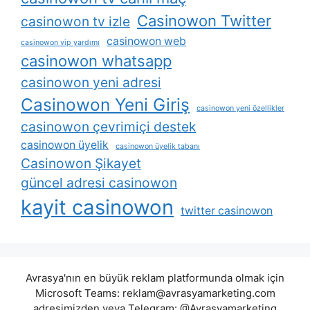
Casinowon Twitter
casinowon tv izle
casinowon web
casinowon vip yardımı
casinowon whatsapp
casinowon yeni adresi
Casinowon Yeni Giriş
casinowon yeni özellikler
casinowon çevrimiçi destek
casinowon üyelik
casinowon üyelik tabanı
Casinowon Şikayet
güncel adresi casinowon
kayit casinowon
twitter casinowon
Avrasya'nın en büyük reklam platformunda olmak için
Microsoft Teams:
reklam@avrasyamarketing.com
adresimizden veya Telegram: @Avrasyamarketing