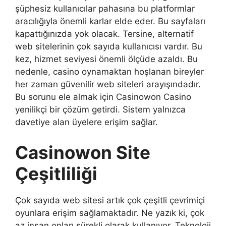
şüphesiz kullanıcılar pahasına bu platformlar
aracılığıyla önemli karlar elde eder. Bu sayfaları
kapattığınızda yok olacak. Tersine, alternatif
web sitelerinin çok sayıda kullanıcısı vardır. Bu
kez, hizmet seviyesi önemli ölçüde azaldı. Bu
nedenle, casino oynamaktan hoşlanan bireyler
her zaman güvenilir web siteleri arayışındadır.
Bu sorunu ele almak için Casinowon Casino
yenilikçi bir çözüm getirdi. Sistem yalnızca
davetiye alan üyelere erişim sağlar.
Casinowon Site
Çeşitliliği
Çok sayıda web sitesi artık çok çeşitli çevrimiçi
oyunlara erişim sağlamaktadır. Ne yazık ki, çok
az insan onları sürekli olarak kullanıyor. Teknoloji