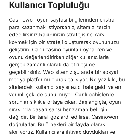
Kullanıcı Topluluğu
Casinowon oyun sayfası bilgilerinden ekstra
para kazanmak istiyorsanız, sitemizi tercih
edebilirsiniz.Rakibinizin stratejisine karşı
koymak için bir strateji oluşturarak oyununuzu
geliştirin. Canlı casino oyunları oynarken ve
oyunu değerlendirirken diğer kullanıcılarla
gerçek zamanlı olarak da etkileşime
geçebilirsiniz. Web sitemiz şu anda bir sosyal
medya platformu olarak çalışıyor. Ne yazık ki, bu
sitelerdeki kullanıcı sayısı ezici hale geldi ve en
verimli şekilde sunulmuyor. Canlı bahislerde
sorunlar sıklıkla ortaya çıkar. Başlangıçta, oyun
sırasında başarı şansı her zaman belirgin
değildir. Bir taraf göz ardı edilirse, Casinowon
doğrularlar. Bu örnekleri bir fayda olarak
algılıyoruz. Kullanıcılara ihtiyaç duydukları ve