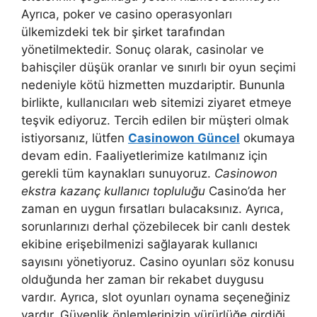
Ayrıca, poker ve casino operasyonları
ülkemizdeki tek bir şirket tarafından
yönetilmektedir. Sonuç olarak, casinolar ve
bahisçiler düşük oranlar ve sınırlı bir oyun seçimi
nedeniyle kötü hizmetten muzdariptir. Bununla
birlikte, kullanıcıları web sitemizi ziyaret etmeye
teşvik ediyoruz. Tercih edilen bir müşteri olmak
istiyorsanız, lütfen
Casinowon Güncel
okumaya
devam edin. Faaliyetlerimize katılmanız için
gerekli tüm kaynakları sunuyoruz.
Casinowon
ekstra kazanç kullanıcı topluluğu
Casino’da her
zaman en uygun fırsatları bulacaksınız. Ayrıca,
sorunlarınızı derhal çözebilecek bir canlı destek
ekibine erişebilmenizi sağlayarak kullanıcı
sayısını yönetiyoruz. Casino oyunları söz konusu
olduğunda her zaman bir rekabet duygusu
vardır. Ayrıca, slot oyunları oynama seçeneğiniz
vardır. Güvenlik önlemlerinizin yürürlüğe girdiği