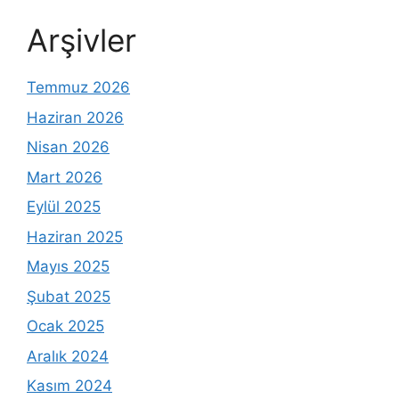
Arşivler
Temmuz 2026
Haziran 2026
Nisan 2026
Mart 2026
Eylül 2025
Haziran 2025
Mayıs 2025
Şubat 2025
Ocak 2025
Aralık 2024
Kasım 2024