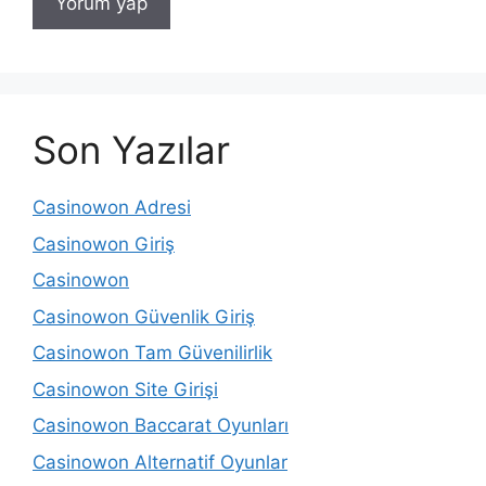
Son Yazılar
Casinowon Adresi
Casinowon Giriş
Casinowon
Casinowon Güvenlik Giriş
Casinowon Tam Güvenilirlik
Casinowon Site Girişi
Casinowon Baccarat Oyunları
Casinowon Alternatif Oyunlar