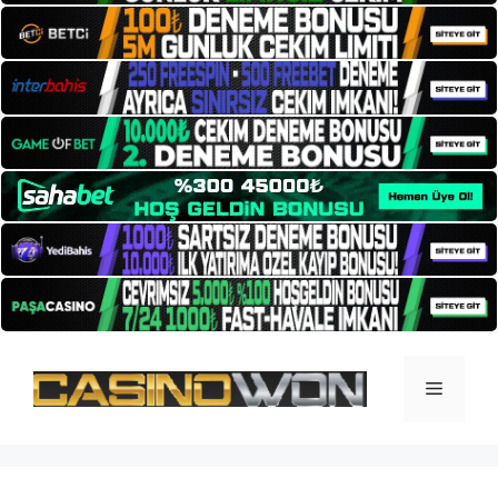
İçeriğe
atla
Menü