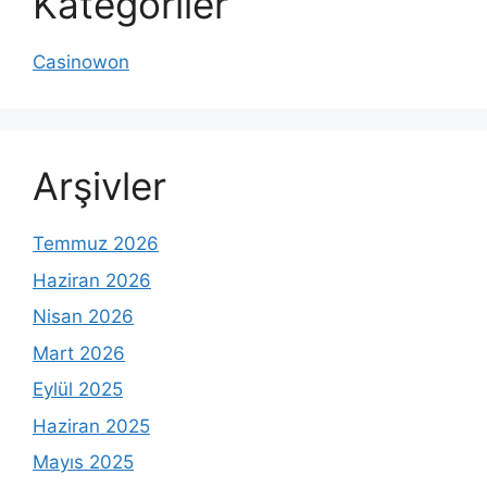
Kategoriler
Casinowon
Arşivler
Temmuz 2026
Haziran 2026
Nisan 2026
Mart 2026
Eylül 2025
Haziran 2025
Mayıs 2025