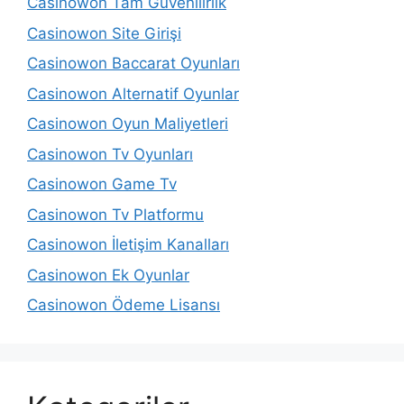
Casinowon Tam Güvenilirlik
Casinowon Site Girişi
Casinowon Baccarat Oyunları
Casinowon Alternatif Oyunlar
Casinowon Oyun Maliyetleri
Casinowon Tv Oyunları
Casinowon Game Tv
Casinowon Tv Platformu
Casinowon İletişim Kanalları
Casinowon Ek Oyunlar
Casinowon Ödeme Lisansı