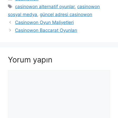
Etiketler
casinowon alternatif oyunlar
,
casinowon
sosyal medya
,
güncel adresi casinowon
Casinowon Oyun Maliyetleri
Casinowon Baccarat Oyunları
Yorum yapın
Yorum