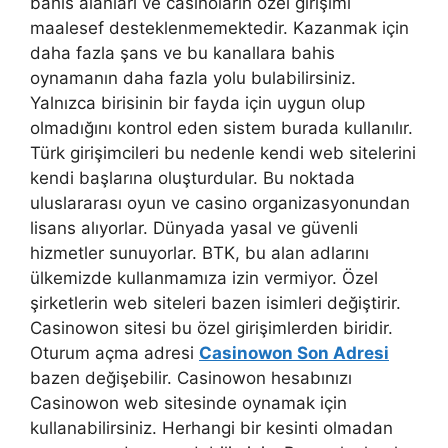
bahis alanları ve casinoların özel girişimi
maalesef desteklenmemektedir. Kazanmak için
daha fazla şans ve bu kanallara bahis
oynamanın daha fazla yolu bulabilirsiniz.
Yalnızca birisinin bir fayda için uygun olup
olmadığını kontrol eden sistem burada kullanılır.
Türk girişimcileri bu nedenle kendi web sitelerini
kendi başlarına oluşturdular. Bu noktada
uluslararası oyun ve casino organizasyonundan
lisans alıyorlar. Dünyada yasal ve güvenli
hizmetler sunuyorlar. BTK, bu alan adlarını
ülkemizde kullanmamıza izin vermiyor. Özel
şirketlerin web siteleri bazen isimleri değiştirir.
Casinowon sitesi bu özel girişimlerden biridir.
Oturum açma adresi
Casinowon Son Adresi
bazen değişebilir. Casinowon hesabınızı
Casinowon web sitesinde oynamak için
kullanabilirsiniz. Herhangi bir kesinti olmadan