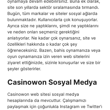
oynamaya devam edebilirsiniz. Buna ek olarak,
site son yıllarda sektör sıralamasında tırmandı.
Bugün, tüm markalar ve siteler sosyal ağlarda
bulunmaktadır. Kullanıcılarla çok konuşuyorlar.
Ayrıca size ne yaptıklarını, şimdi ne yaptıklarını
ve neden onları seçmeniz gerektiğini
anlatıyorlar. Ne kadar çok oynarsanız, site ve
özellikleri hakkında o kadar çok şey
öğreneceksiniz. Bazen, bahis oynamanıza veya
oyun oynamanıza izin veren web sitelerini
ziyaret ettiğinizde, sizinle konuşurlar ve size bir
şeyler gösterirler.
Casinowon Sosyal Medya
Casinowon web sitesi sosyal medya
hesaplarında da mevcuttur. Çalışmamızı
paylaşmak için çoğunlukla Instagram ve Twitter’ı