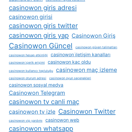
casinowon giris adresi
casinowon girisi
casinowon giris twitter
casinowon giris yap
Casinowon Giriş
Casinowon Güncel
casinowon güven talimatları
casinowon i̇letişim kanalları
casinowon hesap etkinliği
casinowon kaç oldu
casinowon i̇çerik erişimi
casinowon maç izleme
casinowon kullanıcı topluluğu
casinowon oturum adresi
casinowon oyun seçenekleri
casinowon sosyal medya
Casinowon Telegram
casinowon tv canli maç
Casinowon Twitter
casinowon tv izle
casinowon web
casinowon vip yardımı
casinowon whatsapp