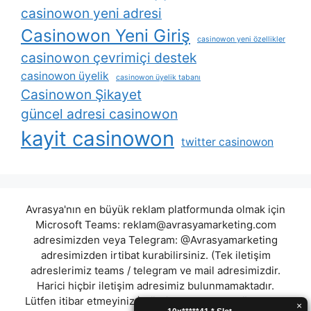
casinowon yeni adresi
Casinowon Yeni Giriş
casinowon yeni özellikler
casinowon çevrimiçi destek
casinowon üyelik
casinowon üyelik tabanı
Casinowon Şikayet
güncel adresi casinowon
kayit casinowon
twitter casinowon
Avrasya'nın en büyük reklam platformunda olmak için
Microsoft Teams:
reklam@avrasyamarketing.com
adresimizden veya Telegram: @Avrasyamarketing
adresimizden irtibat kurabilirsiniz. (Tek iletişim
adreslerimiz teams / telegram ve mail adresimizdir.
Harici hiçbir iletişim adresimiz bulunmamaktadır.
Lütfen itibar etmeyiniz.) Türkiye yasalarına göre 7258