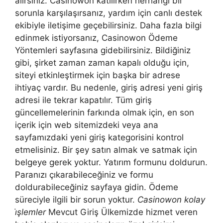
alırsınız. Casinowon katılırken herhangi bir
sorunla karşılaşırsanız, yardım için canlı destek
ekibiyle iletişime geçebilirsiniz. Daha fazla bilgi
edinmek istiyorsanız, Casinowon Ödeme
Yöntemleri sayfasına gidebilirsiniz. Bildiğiniz
gibi, şirket zaman zaman kapalı olduğu için,
siteyi etkinleştirmek için başka bir adrese
ihtiyaç vardır. Bu nedenle, giriş adresi yeni giriş
adresi ile tekrar kapatılır. Tüm giriş
güncellemelerinin farkında olmak için, en son
içerik için web sitemizdeki veya ana
sayfamızdaki yeni giriş kategorisini kontrol
etmelisiniz. Bir şey satın almak ve satmak için
belgeye gerek yoktur. Yatırım formunu doldurun.
Paranızı çıkarabileceğiniz ve formu
doldurabileceğiniz sayfaya gidin. Ödeme
süreciyle ilgili bir sorun yoktur.
Casinowon kolay
i̇şlemler
Mevcut Giriş Ülkemizde hizmet veren