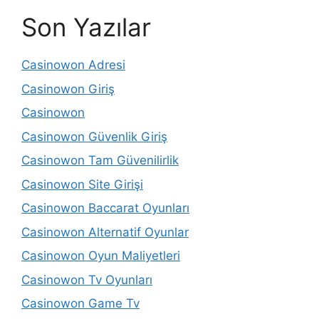
Son Yazılar
Casinowon Adresi
Casinowon Giriş
Casinowon
Casinowon Güvenlik Giriş
Casinowon Tam Güvenilirlik
Casinowon Site Girişi
Casinowon Baccarat Oyunları
Casinowon Alternatif Oyunlar
Casinowon Oyun Maliyetleri
Casinowon Tv Oyunları
Casinowon Game Tv