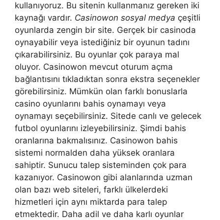
kullanıyoruz. Bu sitenin kullanmanız gereken iki
kaynağı vardır.
Casinowon sosyal medya
çeşitli
oyunlarda zengin bir site. Gerçek bir casinoda
oynayabilir veya istediğiniz bir oyunun tadını
çıkarabilirsiniz. Bu oyunlar çok paraya mal
oluyor. Casinowon mevcut oturum açma
bağlantısını tıkladıktan sonra ekstra seçenekler
görebilirsiniz. Mümkün olan farklı bonuslarla
casino oyunlarını bahis oynamayı veya
oynamayı seçebilirsiniz. Sitede canlı ve gelecek
futbol oyunlarını izleyebilirsiniz. Şimdi bahis
oranlarına bakmalısınız. Casinowon bahis
sistemi normalden daha yüksek oranlara
sahiptir. Sunucu talep sisteminden çok para
kazanıyor. Casinowon gibi alanlarında uzman
olan bazı web siteleri, farklı ülkelerdeki
hizmetleri için aynı miktarda para talep
etmektedir. Daha adil ve daha karlı oyunlar