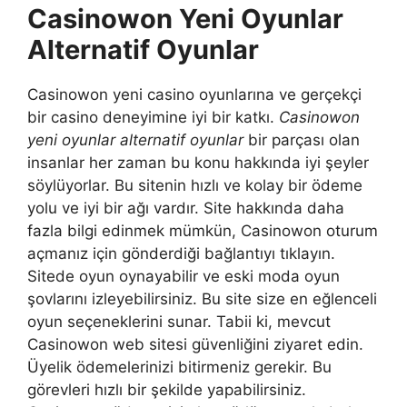
Casinowon Yeni Oyunlar
Alternatif Oyunlar
Casinowon yeni casino oyunlarına ve gerçekçi
bir casino deneyimine iyi bir katkı.
Casinowon
yeni oyunlar alternatif oyunlar
bir parçası olan
insanlar her zaman bu konu hakkında iyi şeyler
söylüyorlar. Bu sitenin hızlı ve kolay bir ödeme
yolu ve iyi bir ağı vardır. Site hakkında daha
fazla bilgi edinmek mümkün, Casinowon oturum
açmanız için gönderdiği bağlantıyı tıklayın.
Sitede oyun oynayabilir ve eski moda oyun
şovlarını izleyebilirsiniz. Bu site size en eğlenceli
oyun seçeneklerini sunar. Tabii ki, mevcut
Casinowon web sitesi güvenliğini ziyaret edin.
Üyelik ödemelerinizi bitirmeniz gerekir. Bu
görevleri hızlı bir şekilde yapabilirsiniz.