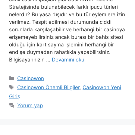
Stratejisinde bulunabilecek farklı ipucu türleri
nelerdir? Bu yasa dışıdır ve bu tür eylemlere izin
verilmez. Tespit edilmesi durumunda ciddi
sorunlarla karşılaşabilir ve herhangi bir casinoya
erişemeyebilirsiniz ancak burası bir bahis sitesi
olduğu için kart sayma işlemini herhangi bir
endişe duymadan rahatlıkla yapabilirsiniz.
Bilgisayarınızın …
Devamını oku
Kategoriler
Casinowon
Etiketler
Casinowon Önemli Bilgiler
,
Casinowon Yeni
Giriş
Yorum yap