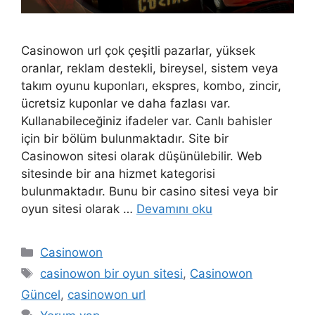
Casinowon url çok çeşitli pazarlar, yüksek
oranlar, reklam destekli, bireysel, sistem veya
takım oyunu kuponları, ekspres, kombo, zincir,
ücretsiz kuponlar ve daha fazlası var.
Kullanabileceğiniz ifadeler var. Canlı bahisler
için bir bölüm bulunmaktadır. Site bir
Casinowon sitesi olarak düşünülebilir. Web
sitesinde bir ana hizmet kategorisi
bulunmaktadır. Bunu bir casino sitesi veya bir
oyun sitesi olarak …
Devamını oku
Kategoriler
Casinowon
Etiketler
casinowon bir oyun sitesi
,
Casinowon
Güncel
,
casinowon url