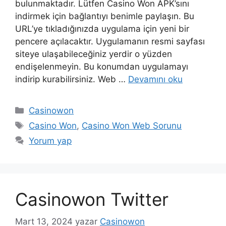
bulunmaktadır. Lütfen Casino Won APK’sını
indirmek için bağlantıyı benimle paylaşın. Bu
URL’ye tıkladığınızda uygulama için yeni bir
pencere açılacaktır. Uygulamanın resmi sayfası
siteye ulaşabileceğiniz yerdir o yüzden
endişelenmeyin. Bu konumdan uygulamayı
indirip kurabilirsiniz. Web …
Devamını oku
Kategoriler
Casinowon
Etiketler
Casino Won
,
Casino Won Web Sorunu
Yorum yap
Casinowon Twitter
Mart 13, 2024
yazar
Casinowon