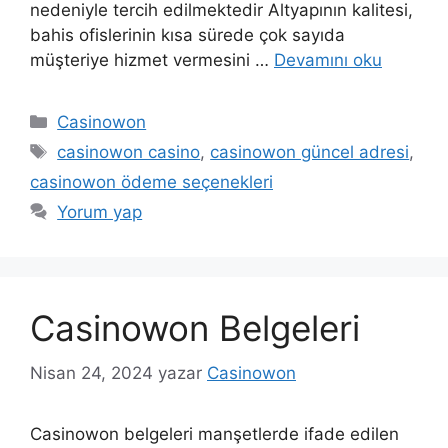
nedeniyle tercih edilmektedir Altyapının kalitesi,
bahis ofislerinin kısa sürede çok sayıda
müşteriye hizmet vermesini …
Devamını oku
Kategoriler
Casinowon
Etiketler
casinowon casino
,
casinowon güncel adresi
,
casinowon ödeme seçenekleri
Yorum yap
Casinowon Belgeleri
Nisan 24, 2024
yazar
Casinowon
Casinowon belgeleri manşetlerde ifade edilen