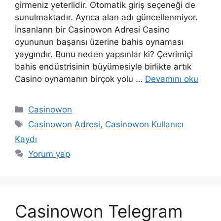
girmeniz yeterlidir. Otomatik giriş seçeneği de
sunulmaktadır. Ayrıca alan adı güncellenmiyor.
İnsanların bir Casinowon Adresi Casino
oyununun başarısı üzerine bahis oynaması
yaygındır. Bunu neden yapsınlar ki? Çevrimiçi
bahis endüstrisinin büyümesiyle birlikte artık
Casino oynamanın birçok yolu …
Devamını oku
Kategoriler
Casinowon
Etiketler
Casinowon Adresi
,
Casinowon Kullanıcı
Kaydı
Yorum yap
Casinowon Telegram