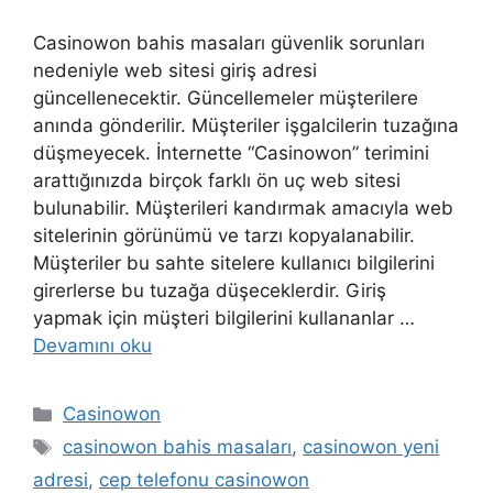
Casinowon bahis masaları güvenlik sorunları
nedeniyle web sitesi giriş adresi
güncellenecektir. Güncellemeler müşterilere
anında gönderilir. Müşteriler işgalcilerin tuzağına
düşmeyecek. İnternette “Casinowon” terimini
arattığınızda birçok farklı ön uç web sitesi
bulunabilir. Müşterileri kandırmak amacıyla web
sitelerinin görünümü ve tarzı kopyalanabilir.
Müşteriler bu sahte sitelere kullanıcı bilgilerini
girerlerse bu tuzağa düşeceklerdir. Giriş
yapmak için müşteri bilgilerini kullananlar …
Devamını oku
Kategoriler
Casinowon
Etiketler
casinowon bahis masaları
,
casinowon yeni
adresi
,
cep telefonu casinowon