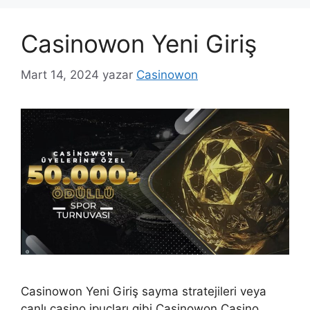
Casinowon Yeni Giriş
Mart 14, 2024
yazar
Casinowon
Casinowon Yeni Giriş sayma stratejileri veya
canlı casino ipuçları gibi Casinowon Casino