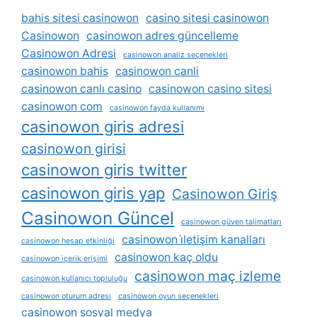
bahis sitesi casinowon
casino sitesi casinowon
Casinowon
casinowon adres güncelleme
Casinowon Adresi
casinowon analiz seçenekleri
casinowon bahis
casinowon canli
casinowon canlı casino
casinowon casino sitesi
casinowon com
casinowon fayda kullanımı
casinowon giris adresi
casinowon girisi
casinowon giris twitter
casinowon giris yap
Casinowon Giriş
Casinowon Güncel
casinowon güven talimatları
casinowon i̇letişim kanalları
casinowon hesap etkinliği
casinowon kaç oldu
casinowon i̇çerik erişimi
casinowon maç izleme
casinowon kullanıcı topluluğu
casinowon oturum adresi
casinowon oyun seçenekleri
casinowon sosyal medya