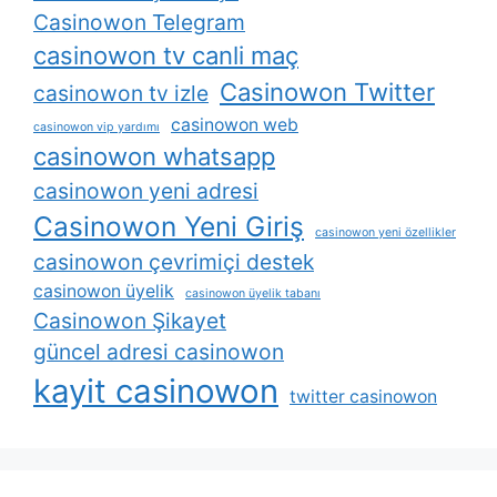
Casinowon Telegram
casinowon tv canli maç
Casinowon Twitter
casinowon tv izle
casinowon web
casinowon vip yardımı
casinowon whatsapp
casinowon yeni adresi
Casinowon Yeni Giriş
casinowon yeni özellikler
casinowon çevrimiçi destek
casinowon üyelik
casinowon üyelik tabanı
Casinowon Şikayet
güncel adresi casinowon
kayit casinowon
twitter casinowon