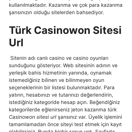
kullanılmaktadır. Kazanma ve çok para kazanma
şansınızın olduğu sitelerden bahsediyor.
Türk Casinowon Sitesi
Url
Sitenin adı canlı casino ve casino oyunları
sunduğunu gösteriyor. Web sitesinin adının ve
yerleşik bahis hizmetinin yanında, oynamak
istemediğiniz bilinen ve bilinmeyen oyun
seçeneklerinin bir listesi bulunmaktadır. Para
yatırın, hesabınızı ve tutarınızı değerlendirin,
istediğiniz kategoride hesap açın. Beğendiğiniz
kategorilerde eğlenirseniz jeton kazanma
türk
Casinowon sitesi url
şansınız var. Üyelik işlemini
tamamlamadan önce siteyi test etmek için kayıt
olabilirsiniz. Bunda hiçbir sorun yok. Sayfada