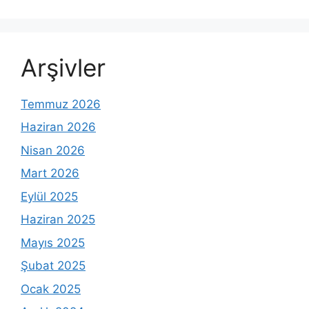
Arşivler
Temmuz 2026
Haziran 2026
Nisan 2026
Mart 2026
Eylül 2025
Haziran 2025
Mayıs 2025
Şubat 2025
Ocak 2025