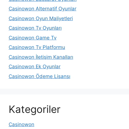
Casinowon Alternatif Oyunlar
Casinowon Oyun Maliyetleri
Casinowon Tv Oyunları
Casinowon Game Tv
Casinowon Tv Platformu
Casinowon İletişim Kanalları
Casinowon Ek Oyunlar
Casinowon Ödeme Lisansı
Kategoriler
Casinowon