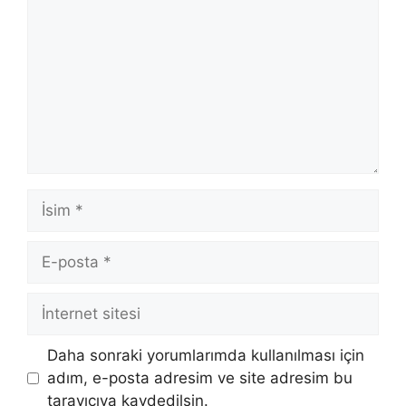
İsim
E-
posta
İnternet
sitesi
Daha sonraki yorumlarımda kullanılması için
adım, e-posta adresim ve site adresim bu
tarayıcıya kaydedilsin.