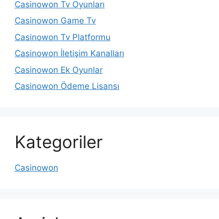
Casinowon Tv Oyunları
Casinowon Game Tv
Casinowon Tv Platformu
Casinowon İletişim Kanalları
Casinowon Ek Oyunlar
Casinowon Ödeme Lisansı
Kategoriler
Casinowon