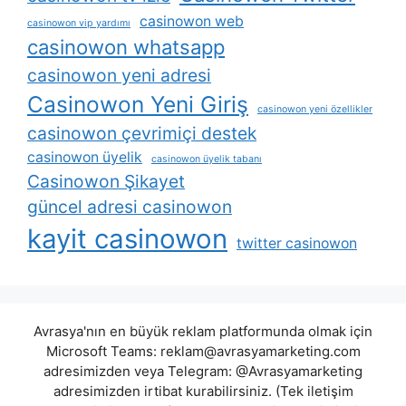
casinowon web
casinowon vip yardımı
casinowon whatsapp
casinowon yeni adresi
Casinowon Yeni Giriş
casinowon yeni özellikler
casinowon çevrimiçi destek
casinowon üyelik
casinowon üyelik tabanı
Casinowon Şikayet
güncel adresi casinowon
kayit casinowon
twitter casinowon
Avrasya'nın en büyük reklam platformunda olmak için
Microsoft Teams:
reklam@avrasyamarketing.com
adresimizden veya Telegram: @Avrasyamarketing
adresimizden irtibat kurabilirsiniz. (Tek iletişim