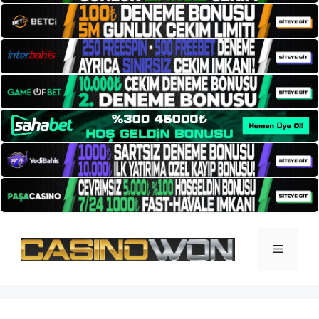
İçeriğe
atla
Menü