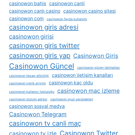
casinowon bahis
casinowon canli
casinowon canlı casino
casinowon casino sitesi
casinowon com
casinowon fayda kullanımı
casinowon giris adresi
casinowon girisi
casinowon giris twitter
casinowon giris yap
Casinowon Giriş
Casinowon Güncel
casinowon güven talimatları
casinowon i̇letişim kanalları
casinowon hesap etkinliği
casinowon kaç oldu
casinowon i̇çerik erişimi
casinowon maç izleme
casinowon kullanıcı topluluğu
casinowon oturum adresi
casinowon oyun seçenekleri
casinowon sosyal medya
Casinowon Telegram
casinowon tv canli maç
Casinowon Twitter
casinowon tv izle