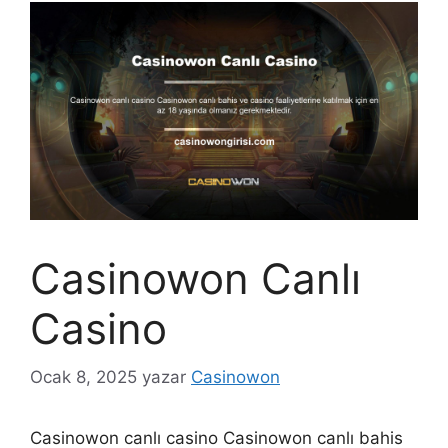
Casinowon Canlı
Casino
Ocak 8, 2025
yazar
Casinowon
Casinowon canlı casino Casinowon canlı bahis