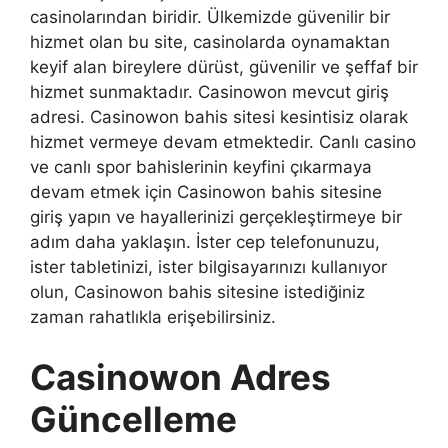
casinolarından biridir. Ülkemizde güvenilir bir
hizmet olan bu site, casinolarda oynamaktan
keyif alan bireylere dürüst, güvenilir ve şeffaf bir
hizmet sunmaktadır. Casinowon mevcut giriş
adresi. Casinowon bahis sitesi kesintisiz olarak
hizmet vermeye devam etmektedir. Canlı casino
ve canlı spor bahislerinin keyfini çıkarmaya
devam etmek için Casinowon bahis sitesine
giriş yapın ve hayallerinizi gerçekleştirmeye bir
adım daha yaklaşın. İster cep telefonunuzu,
ister tabletinizi, ister bilgisayarınızı kullanıyor
olun, Casinowon bahis sitesine istediğiniz
zaman rahatlıkla erişebilirsiniz.
Casinowon Adres
Güncelleme