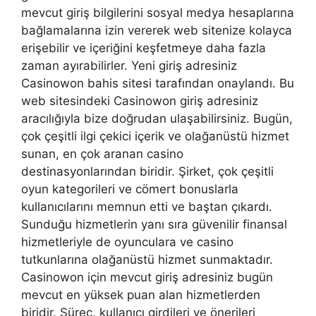
mevcut giriş bilgilerini sosyal medya hesaplarına
bağlamalarına izin vererek web sitenize kolayca
erişebilir ve içeriğini keşfetmeye daha fazla
zaman ayırabilirler. Yeni giriş adresiniz
Casinowon bahis sitesi tarafından onaylandı. Bu
web sitesindeki Casinowon giriş adresiniz
aracılığıyla bize doğrudan ulaşabilirsiniz. Bugün,
çok çeşitli ilgi çekici içerik ve olağanüstü hizmet
sunan, en çok aranan casino
destinasyonlarından biridir. Şirket, çok çeşitli
oyun kategorileri ve cömert bonuslarla
kullanıcılarını memnun etti ve baştan çıkardı.
Sunduğu hizmetlerin yanı sıra güvenilir finansal
hizmetleriyle de oyunculara ve casino
tutkunlarına olağanüstü hizmet sunmaktadır.
Casinowon için mevcut giriş adresiniz bugün
mevcut en yüksek puan alan hizmetlerden
biridir. Süreç, kullanıcı girdileri ve önerileri