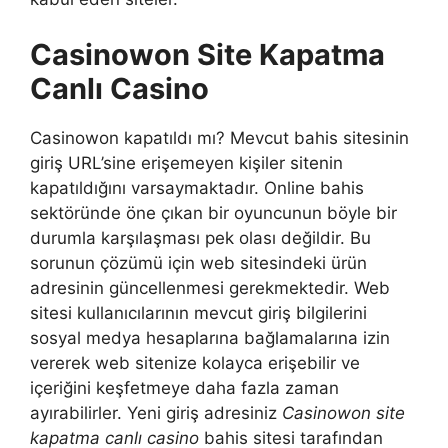
Casinowon Site Kapatma
Canlı Casino
Casinowon kapatıldı mı? Mevcut bahis sitesinin
giriş URL’sine erişemeyen kişiler sitenin
kapatıldığını varsaymaktadır. Online bahis
sektöründe öne çıkan bir oyuncunun böyle bir
durumla karşılaşması pek olası değildir. Bu
sorunun çözümü için web sitesindeki ürün
adresinin güncellenmesi gerekmektedir. Web
sitesi kullanıcılarının mevcut giriş bilgilerini
sosyal medya hesaplarına bağlamalarına izin
vererek web sitenize kolayca erişebilir ve
içeriğini keşfetmeye daha fazla zaman
ayırabilirler. Yeni giriş adresiniz
Casinowon site
kapatma canlı casino
bahis sitesi tarafından