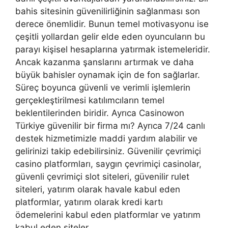
bahis sitesinin güvenilirliğinin sağlanması son
derece önemlidir. Bunun temel motivasyonu ise
çeşitli yollardan gelir elde eden oyuncuların bu
parayı kişisel hesaplarına yatırmak istemeleridir.
Ancak kazanma şanslarını artırmak ve daha
büyük bahisler oynamak için de fon sağlarlar.
Süreç boyunca güvenli ve verimli işlemlerin
gerçekleştirilmesi katılımcıların temel
beklentilerinden biridir. Ayrıca Casinowon
Türkiye güvenilir bir firma mı? Ayrıca 7/24 canlı
destek hizmetimizle maddi yardım alabilir ve
gelirinizi takip edebilirsiniz. Güvenilir çevrimiçi
casino platformları, saygın çevrimiçi casinolar,
güvenli çevrimiçi slot siteleri, güvenilir rulet
siteleri, yatırım olarak havale kabul eden
platformlar, yatırım olarak kredi kartı
ödemelerini kabul eden platformlar ve yatırım
kabul eden siteler.