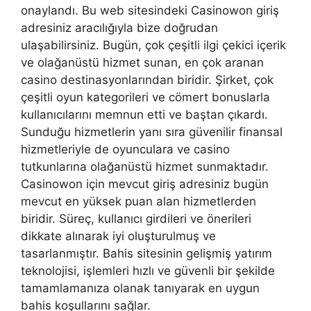
onaylandı. Bu web sitesindeki Casinowon giriş
adresiniz aracılığıyla bize doğrudan
ulaşabilirsiniz. Bugün, çok çeşitli ilgi çekici içerik
ve olağanüstü hizmet sunan, en çok aranan
casino destinasyonlarından biridir. Şirket, çok
çeşitli oyun kategorileri ve cömert bonuslarla
kullanıcılarını memnun etti ve baştan çıkardı.
Sunduğu hizmetlerin yanı sıra güvenilir finansal
hizmetleriyle de oyunculara ve casino
tutkunlarına olağanüstü hizmet sunmaktadır.
Casinowon için mevcut giriş adresiniz bugün
mevcut en yüksek puan alan hizmetlerden
biridir. Süreç, kullanıcı girdileri ve önerileri
dikkate alınarak iyi oluşturulmuş ve
tasarlanmıştır. Bahis sitesinin gelişmiş yatırım
teknolojisi, işlemleri hızlı ve güvenli bir şekilde
tamamlamanıza olanak tanıyarak en uygun
bahis koşullarını sağlar.