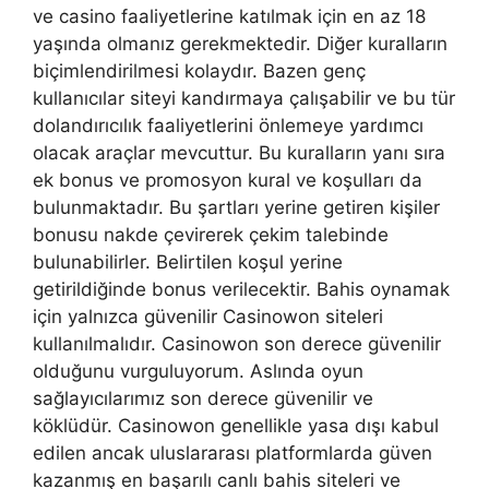
ve casino faaliyetlerine katılmak için en az 18
yaşında olmanız gerekmektedir. Diğer kuralların
biçimlendirilmesi kolaydır. Bazen genç
kullanıcılar siteyi kandırmaya çalışabilir ve bu tür
dolandırıcılık faaliyetlerini önlemeye yardımcı
olacak araçlar mevcuttur. Bu kuralların yanı sıra
ek bonus ve promosyon kural ve koşulları da
bulunmaktadır. Bu şartları yerine getiren kişiler
bonusu nakde çevirerek çekim talebinde
bulunabilirler. Belirtilen koşul yerine
getirildiğinde bonus verilecektir. Bahis oynamak
için yalnızca güvenilir Casinowon siteleri
kullanılmalıdır. Casinowon son derece güvenilir
olduğunu vurguluyorum. Aslında oyun
sağlayıcılarımız son derece güvenilir ve
köklüdür. Casinowon genellikle yasa dışı kabul
edilen ancak uluslararası platformlarda güven
kazanmış en başarılı canlı bahis siteleri ve