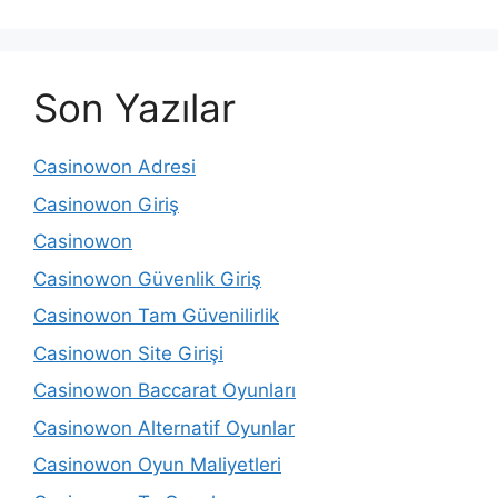
Son Yazılar
Casinowon Adresi
Casinowon Giriş
Casinowon
Casinowon Güvenlik Giriş
Casinowon Tam Güvenilirlik
Casinowon Site Girişi
Casinowon Baccarat Oyunları
Casinowon Alternatif Oyunlar
Casinowon Oyun Maliyetleri