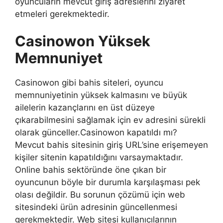
oyuncuların mevcut giriş adreslerini ziyaret
etmeleri gerekmektedir.
Casinowon Yüksek
Memnuniyet
Casinowon gibi bahis siteleri, oyuncu
memnuniyetinin yüksek kalmasını ve büyük
ailelerin kazançlarını en üst düzeye
çıkarabilmesini sağlamak için ev adresini sürekli
olarak günceller.Casinowon kapatıldı mı?
Mevcut bahis sitesinin giriş URL’sine erişemeyen
kişiler sitenin kapatıldığını varsaymaktadır.
Online bahis sektöründe öne çıkan bir
oyuncunun böyle bir durumla karşılaşması pek
olası değildir. Bu sorunun çözümü için web
sitesindeki ürün adresinin güncellenmesi
gerekmektedir. Web sitesi kullanıcılarının