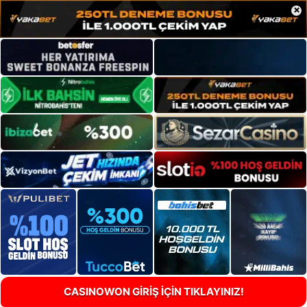
×
CASINOWON GİRİŞ İÇİN TIKLAYINIZ!