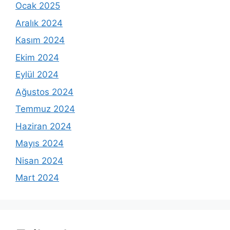
Ocak 2025
Aralık 2024
Kasım 2024
Ekim 2024
Eylül 2024
Ağustos 2024
Temmuz 2024
Haziran 2024
Mayıs 2024
Nisan 2024
Mart 2024