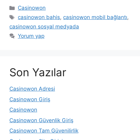
Kategoriler
Casinowon
Etiketler
casinowon bahis
,
casinowon mobil bağlantı
,
casinowon sosyal medyada
Yorum yap
Son Yazılar
Casinowon Adresi
Casinowon Giriş
Casinowon
Casinowon Güvenlik Giriş
Casinowon Tam Güvenilirlik