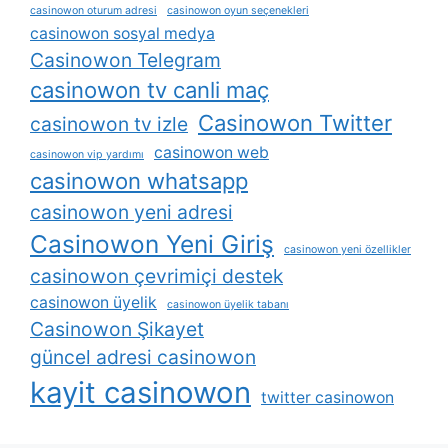
casinowon oturum adresi
casinowon oyun seçenekleri
casinowon sosyal medya
Casinowon Telegram
casinowon tv canli maç
Casinowon Twitter
casinowon tv izle
casinowon web
casinowon vip yardımı
casinowon whatsapp
casinowon yeni adresi
Casinowon Yeni Giriş
casinowon yeni özellikler
casinowon çevrimiçi destek
casinowon üyelik
casinowon üyelik tabanı
Casinowon Şikayet
güncel adresi casinowon
kayit casinowon
twitter casinowon