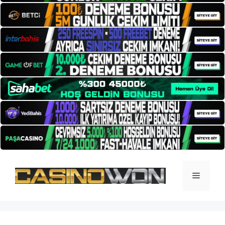
İçeriğe
atla
Menü