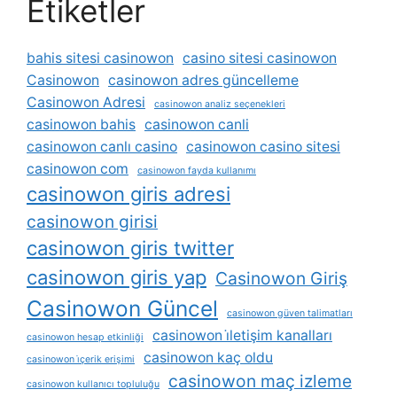
Etiketler
bahis sitesi casinowon
casino sitesi casinowon
Casinowon
casinowon adres güncelleme
Casinowon Adresi
casinowon analiz seçenekleri
casinowon bahis
casinowon canli
casinowon canlı casino
casinowon casino sitesi
casinowon com
casinowon fayda kullanımı
casinowon giris adresi
casinowon girisi
casinowon giris twitter
casinowon giris yap
Casinowon Giriş
Casinowon Güncel
casinowon güven talimatları
casinowon i̇letişim kanalları
casinowon hesap etkinliği
casinowon kaç oldu
casinowon i̇çerik erişimi
casinowon maç izleme
casinowon kullanıcı topluluğu