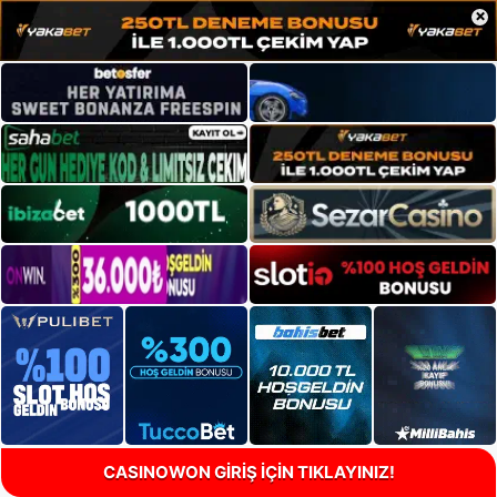
×
CASINOWON GİRİŞ İÇİN TIKLAYINIZ!