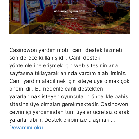
Casinowon yardım mobil canlı destek hizmeti
son derece kullanışlıdır. Canlı destek
yöntemlerine erişmek için web sitesinin ana
sayfasına tıklayarak anında yardım alabilirsiniz.
Canlı yardım alabilmek için siteye üye olmak çok
önemlidir. Bu nedenle canlı destekten
yararlanmak isteyen oyuncuların öncelikle bahis
sitesine üye olmaları gerekmektedir. Casinowon
çevrimiçi yardımından tüm üyeler ücretsiz olarak
yararlanabilir. Destek ekibimize ulaşmak …
Devamını oku