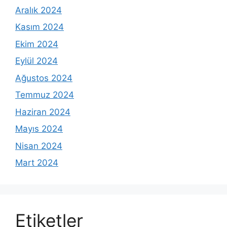
Aralık 2024
Kasım 2024
Ekim 2024
Eylül 2024
Ağustos 2024
Temmuz 2024
Haziran 2024
Mayıs 2024
Nisan 2024
Mart 2024
Etiketler