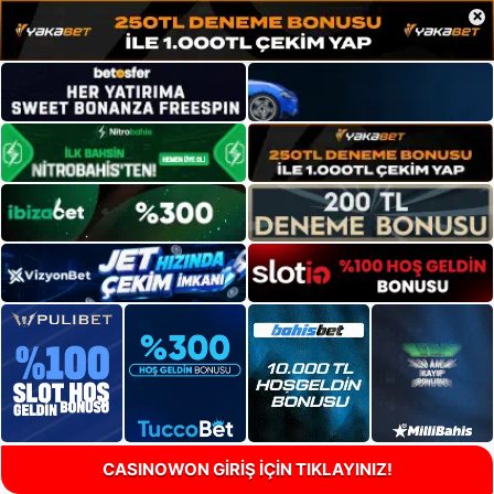
×
CASINOWON GİRİŞ İÇİN TIKLAYINIZ!