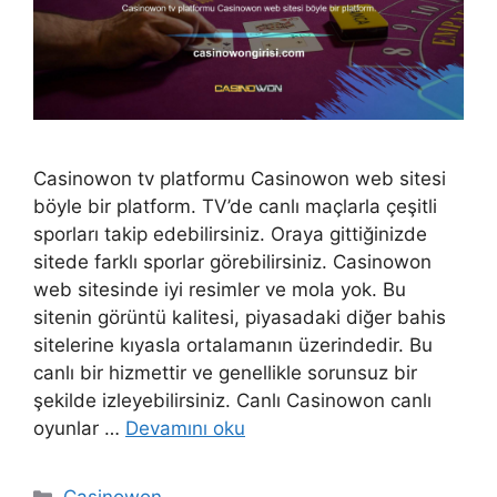
Casinowon tv platformu Casinowon web sitesi
böyle bir platform. TV’de canlı maçlarla çeşitli
sporları takip edebilirsiniz. Oraya gittiğinizde
sitede farklı sporlar görebilirsiniz. Casinowon
web sitesinde iyi resimler ve mola yok. Bu
sitenin görüntü kalitesi, piyasadaki diğer bahis
sitelerine kıyasla ortalamanın üzerindedir. Bu
canlı bir hizmettir ve genellikle sorunsuz bir
şekilde izleyebilirsiniz. Canlı Casinowon canlı
oyunlar …
Devamını oku
Kategoriler