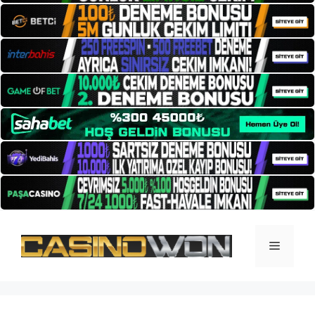
İçeriğe
atla
Menü