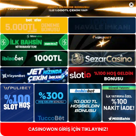
×
CASINOWON GİRİŞ İÇİN TIKLAYINIZ!