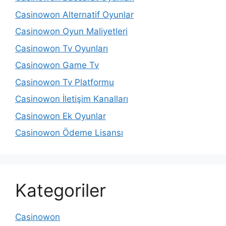
Casinowon Alternatif Oyunlar
Casinowon Oyun Maliyetleri
Casinowon Tv Oyunları
Casinowon Game Tv
Casinowon Tv Platformu
Casinowon İletişim Kanalları
Casinowon Ek Oyunlar
Casinowon Ödeme Lisansı
Kategoriler
Casinowon