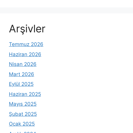
Arşivler
Temmuz 2026
Haziran 2026
Nisan 2026
Mart 2026
Eylül 2025
Haziran 2025
Mayıs 2025
Şubat 2025
Ocak 2025