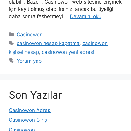
olabilir. Bazen, Casinowon web sitesine erişmek
için kayıt olmuş olabilirsiniz, ancak bu üyeliği
daha sonra feshetmeyi …
Devamını oku
Kategoriler
Casinowon
Etiketler
casinowon hesap kapatma
,
casinowon
kişisel hesap
,
casinowon yeni adresi
Yorum yap
Son Yazılar
Casinowon Adresi
Casinowon Giriş
Casinowon