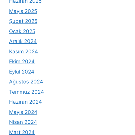
Haziran 2025
Mayıs 2025
Şubat 2025
Ocak 2025
Aralık 2024
Kasım 2024
Ekim 2024
Eylül 2024
Ağustos 2024
Temmuz 2024
Haziran 2024
Mayıs 2024
Nisan 2024
Mart 2024