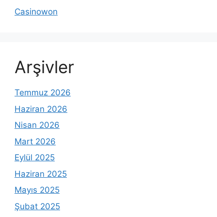
Casinowon
Arşivler
Temmuz 2026
Haziran 2026
Nisan 2026
Mart 2026
Eylül 2025
Haziran 2025
Mayıs 2025
Şubat 2025