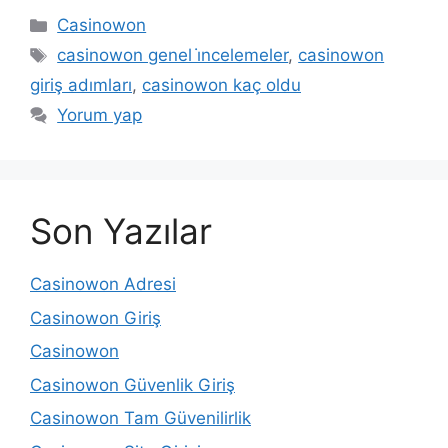
Kategoriler
Casinowon
Etiketler
casinowon genel i̇ncelemeler
,
casinowon
giriş adımları
,
casinowon kaç oldu
Yorum yap
Son Yazılar
Casinowon Adresi
Casinowon Giriş
Casinowon
Casinowon Güvenlik Giriş
Casinowon Tam Güvenilirlik