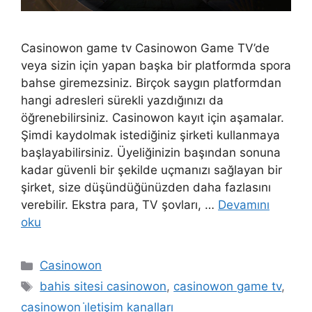
Casinowon game tv Casinowon Game TV’de
veya sizin için yapan başka bir platformda spora
bahse giremezsiniz. Birçok saygın platformdan
hangi adresleri sürekli yazdığınızı da
öğrenebilirsiniz. Casinowon kayıt için aşamalar.
Şimdi kaydolmak istediğiniz şirketi kullanmaya
başlayabilirsiniz. Üyeliğinizin başından sonuna
kadar güvenli bir şekilde uçmanızı sağlayan bir
şirket, size düşündüğünüzden daha fazlasını
verebilir. Ekstra para, TV şovları, …
Devamını
oku
Kategoriler
Casinowon
Etiketler
bahis sitesi casinowon
,
casinowon game tv
,
casinowon i̇letişim kanalları