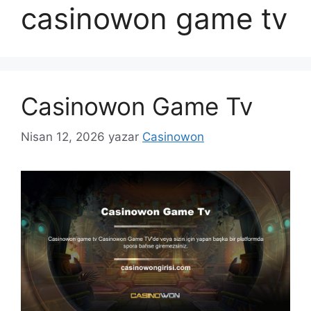
casinowon game tv
Casinowon Game Tv
Nisan 12, 2026
yazar
Casinowon