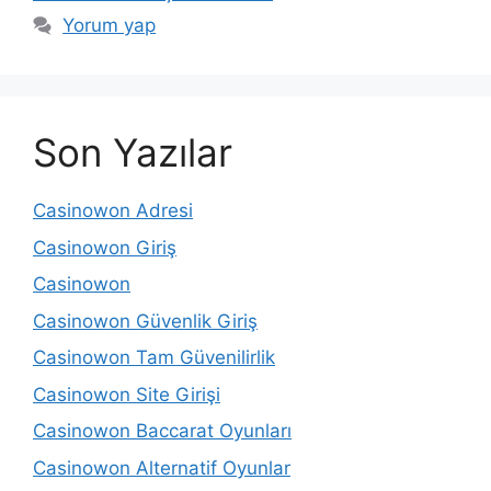
Yorum yap
Son Yazılar
Casinowon Adresi
Casinowon Giriş
Casinowon
Casinowon Güvenlik Giriş
Casinowon Tam Güvenilirlik
Casinowon Site Girişi
Casinowon Baccarat Oyunları
Casinowon Alternatif Oyunlar