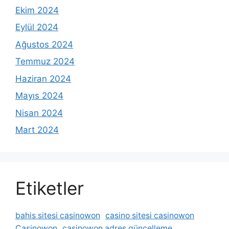
Ekim 2024
Eylül 2024
Ağustos 2024
Temmuz 2024
Haziran 2024
Mayıs 2024
Nisan 2024
Mart 2024
Etiketler
bahis sitesi casinowon
casino sitesi casinowon
Casinowon
casinowon adres güncelleme