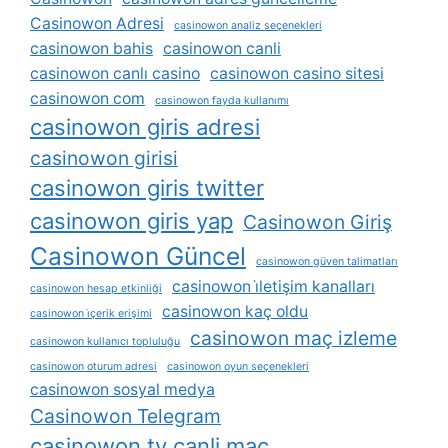
Casinowon Adresi
casinowon analiz seçenekleri
casinowon bahis
casinowon canli
casinowon canlı casino
casinowon casino sitesi
casinowon com
casinowon fayda kullanımı
casinowon giris adresi
casinowon girisi
casinowon giris twitter
casinowon giris yap
Casinowon Giriş
Casinowon Güncel
casinowon güven talimatları
casinowon i̇letişim kanalları
casinowon hesap etkinliği
casinowon kaç oldu
casinowon i̇çerik erişimi
casinowon maç izleme
casinowon kullanıcı topluluğu
casinowon oturum adresi
casinowon oyun seçenekleri
casinowon sosyal medya
Casinowon Telegram
casinowon tv canli maç