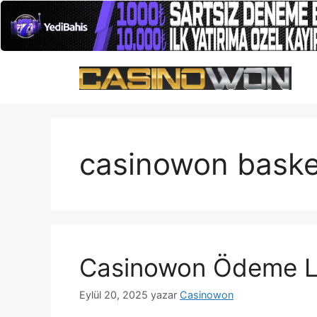
İçeriğe
atla
casinowon basket
Casinowon Ödeme L
Eylül 20, 2025
yazar
Casinowon