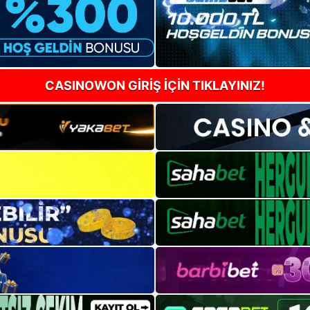
CASINOWON GİRİŞ İÇİN TIKLAYINIZ!