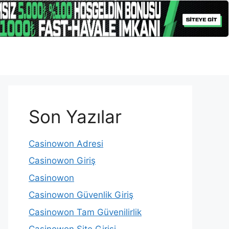
Son Yazılar
Casinowon Adresi
Casinowon Giriş
Casinowon
Casinowon Güvenlik Giriş
Casinowon Tam Güvenilirlik