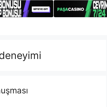
deneyimi
nuşması