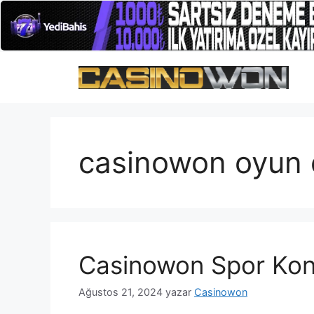
İçeriğe
atla
casinowon oyun 
Casinowon Spor Ko
Ağustos 21, 2024
yazar
Casinowon