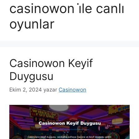
casinowon i̇le canlı
oyunlar
Casinowon Keyif
Duygusu
Ekim 2, 2024
yazar
Casinowon