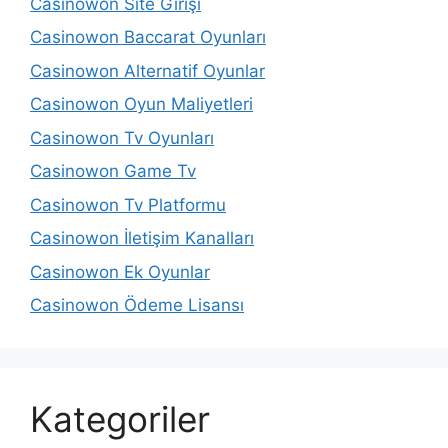
Casinowon Site Girişi
Casinowon Baccarat Oyunları
Casinowon Alternatif Oyunlar
Casinowon Oyun Maliyetleri
Casinowon Tv Oyunları
Casinowon Game Tv
Casinowon Tv Platformu
Casinowon İletişim Kanalları
Casinowon Ek Oyunlar
Casinowon Ödeme Lisansı
Kategoriler