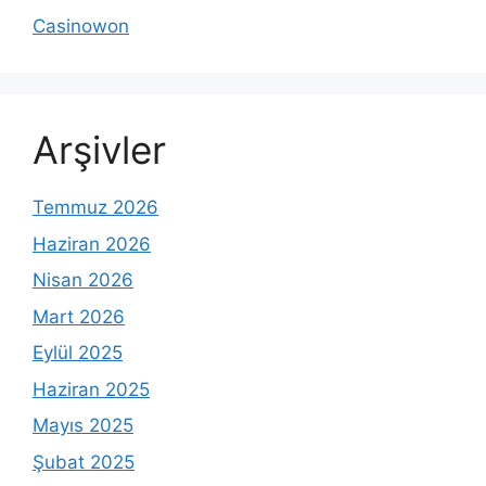
Casinowon
Arşivler
Temmuz 2026
Haziran 2026
Nisan 2026
Mart 2026
Eylül 2025
Haziran 2025
Mayıs 2025
Şubat 2025