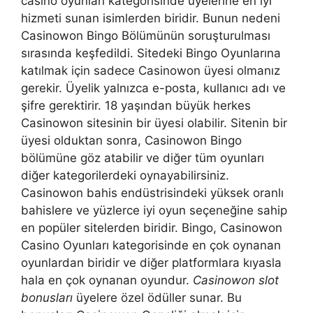
casino oyunları kategorisinde üyelerine en iyi
hizmeti sunan isimlerden biridir. Bunun nedeni
Casinowon Bingo Bölümünün soruşturulması
sırasında keşfedildi. Sitedeki Bingo Oyunlarına
katılmak için sadece Casinowon üyesi olmanız
gerekir. Üyelik yalnızca e-posta, kullanıcı adı ve
şifre gerektirir. 18 yaşından büyük herkes
Casinowon sitesinin bir üyesi olabilir. Sitenin bir
üyesi olduktan sonra, Casinowon Bingo
bölümüne göz atabilir ve diğer tüm oyunları
diğer kategorilerdeki oynayabilirsiniz.
Casinowon bahis endüstrisindeki yüksek oranlı
bahislere ve yüzlerce iyi oyun seçeneğine sahip
en popüler sitelerden biridir. Bingo, Casinowon
Casino Oyunları kategorisinde en çok oynanan
oyunlardan biridir ve diğer platformlara kıyasla
hala en çok oynanan oyundur.
Casinowon slot
bonusları
üyelere özel ödüller sunar. Bu