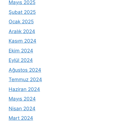
Mayıs 2025
Şubat 2025
Ocak 2025
Aralık 2024
Kasım 2024
Ekim 2024
Eylül 2024
Ağustos 2024
Temmuz 2024
Haziran 2024
Mayıs 2024
Nisan 2024
Mart 2024