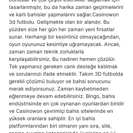
tasarlanmıştır, bu da harika zaman geçirmelerini
ve karlı bahisler yapmalarını sağlar.Casinowon
3d futbolu. Gelişmekte olan bir alandır. Bu
yüzden size her gün her zaman yeni fırsatlar
sunar. Herhangi bir kesintiniz olmayacağından,
oyun oyununuz kesintiye uğramayacak. Ancak,
zaman zaman teknik zorluklarla
karşılaşabilirsiniz. Bu nadiren hemen çözülür.
Tek yapmanız gereken canlı desteğe katılmak
ve sorularınızı ifade etmektir. Takım 3D futbolda
gerekli çözümü buluyor ve bahsi sonucunu
merak ediyorsunuz. Zaman kaybetmeden
eğlenmeye devam edebilirsiniz. Bingo, bahis
endüstrisinde en çok oynanan oyunlardan biridir
ve Casinowon çevrimiçi bahis sitelerinde en
yüksek oranlara sahiptir. En iyi bahis
platformlarından biri olmanın yanı sıra, site,