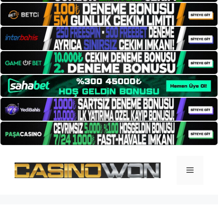
İçeriğe
atla
Menü