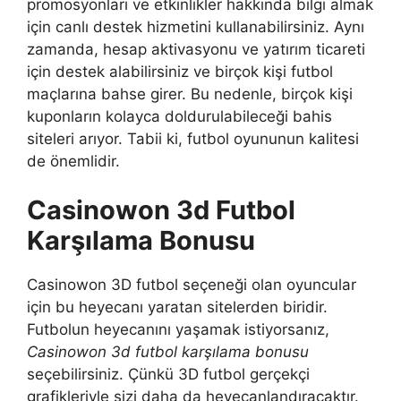
promosyonları ve etkinlikler hakkında bilgi almak
için canlı destek hizmetini kullanabilirsiniz. Aynı
zamanda, hesap aktivasyonu ve yatırım ticareti
için destek alabilirsiniz ve birçok kişi futbol
maçlarına bahse girer. Bu nedenle, birçok kişi
kuponların kolayca doldurulabileceği bahis
siteleri arıyor. Tabii ki, futbol oyununun kalitesi
de önemlidir.
Casinowon 3d Futbol
Karşılama Bonusu
Casinowon 3D futbol seçeneği olan oyuncular
için bu heyecanı yaratan sitelerden biridir.
Futbolun heyecanını yaşamak istiyorsanız,
Casinowon 3d futbol karşılama bonusu
seçebilirsiniz. Çünkü 3D futbol gerçekçi
grafikleriyle sizi daha da heyecanlandıracaktır.