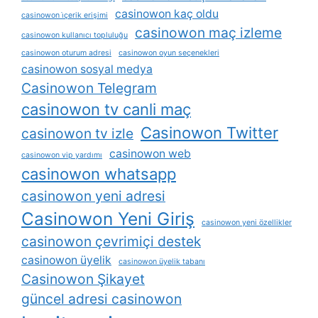
casinowon kaç oldu
casinowon i̇çerik erişimi
casinowon maç izleme
casinowon kullanıcı topluluğu
casinowon oturum adresi
casinowon oyun seçenekleri
casinowon sosyal medya
Casinowon Telegram
casinowon tv canli maç
Casinowon Twitter
casinowon tv izle
casinowon web
casinowon vip yardımı
casinowon whatsapp
casinowon yeni adresi
Casinowon Yeni Giriş
casinowon yeni özellikler
casinowon çevrimiçi destek
casinowon üyelik
casinowon üyelik tabanı
Casinowon Şikayet
güncel adresi casinowon