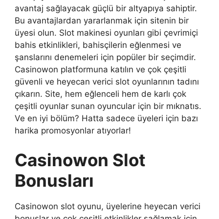
avantaj sağlayacak güçlü bir altyapıya sahiptir.
Bu avantajlardan yararlanmak için sitenin bir
üyesi olun. Slot makinesi oyunları gibi çevrimiçi
bahis etkinlikleri, bahisçilerin eğlenmesi ve
şanslarını denemeleri için popüler bir seçimdir.
Casinowon platformuna katılın ve çok çeşitli
güvenli ve heyecan verici slot oyunlarının tadını
çıkarın. Site, hem eğlenceli hem de karlı çok
çeşitli oyunlar sunan oyuncular için bir mıknatıs.
Ve en iyi bölüm? Hatta sadece üyeleri için bazı
harika promosyonlar atıyorlar!
Casinowon Slot
Bonusları
Casinowon slot oyunu, üyelerine heyecan verici
bonuslar ve çok çeşitli etkinlikler sağlamak için