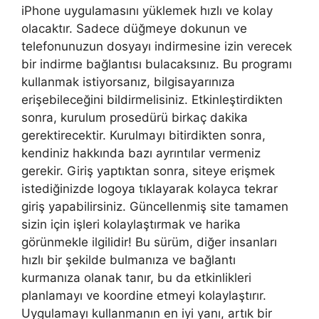
iPhone uygulamasını yüklemek hızlı ve kolay
olacaktır. Sadece düğmeye dokunun ve
telefonunuzun dosyayı indirmesine izin verecek
bir indirme bağlantısı bulacaksınız. Bu programı
kullanmak istiyorsanız, bilgisayarınıza
erişebileceğini bildirmelisiniz. Etkinleştirdikten
sonra, kurulum prosedürü birkaç dakika
gerektirecektir. Kurulmayı bitirdikten sonra,
kendiniz hakkında bazı ayrıntılar vermeniz
gerekir. Giriş yaptıktan sonra, siteye erişmek
istediğinizde logoya tıklayarak kolayca tekrar
giriş yapabilirsiniz. Güncellenmiş site tamamen
sizin için işleri kolaylaştırmak ve harika
görünmekle ilgilidir! Bu sürüm, diğer insanları
hızlı bir şekilde bulmanıza ve bağlantı
kurmanıza olanak tanır, bu da etkinlikleri
planlamayı ve koordine etmeyi kolaylaştırır.
Uygulamayı kullanmanın en iyi yanı, artık bir