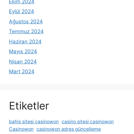
Ekim 2024
Eylül 2024
Ağustos 2024
Temmuz 2024
Haziran 2024
Mayıs 2024
Nisan 2024
Mart 2024
Etiketler
bahis sitesi casinowon
casino sitesi casinowon
Casinowon
casinowon adres güncelleme