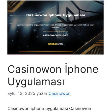
Casinowon İphone
Uygulaması
Eylül 13, 2025
yazar
Casinowon
Casinowon iphone uygulaması Casinowon