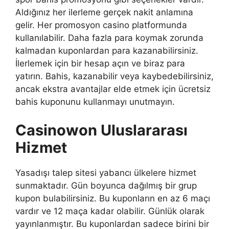
Aldığınız her ilerleme gerçek nakit anlamına
gelir. Her promosyon casino platformunda
kullanılabilir. Daha fazla para koymak zorunda
kalmadan kuponlardan para kazanabilirsiniz.
İlerlemek için bir hesap açın ve biraz para
yatırın. Bahis, kazanabilir veya kaybedebilirsiniz,
ancak ekstra avantajlar elde etmek için ücretsiz
bahis kuponunu kullanmayı unutmayın.
Casinowon Uluslararası
Hizmet
Yasadışı talep sitesi yabancı ülkelere hizmet
sunmaktadır. Gün boyunca dağılmış bir grup
kupon bulabilirsiniz. Bu kuponların en az 6 maçı
vardır ve 12 maça kadar olabilir. Günlük olarak
yayınlanmıştır. Bu kuponlardan sadece birini bir