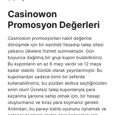
Casinowon
Promosyon Değerleri
Casinowon promosyonları nakit değerine
dönüşmek için bir esintidir.Yasadışı talep sitesi
yabancı ülkelere hizmet sunmaktadır. Gün
boyunca dağılmış bir grup kupon bulabilirsiniz.
Bu kuponların en az 6 maçı vardır ve 12 maça
kadar olabilir. Günlük olarak yayınlanmıştır. Bu
kuponlardan sadece birini bir seferde
kullanabilirsiniz, bu yüzden akıllıca seçtiğinizden
emin olun! Ücretsiz talep kuponlarıyla para
kazanma şansına sahip olmak için, bir hesap
oluşturmanız ve biraz para koymanız gerekir.
Ardından, bu parayı bahis oyununu oynamak ve