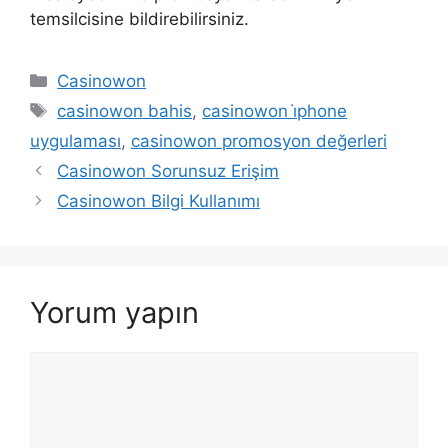
temsilcisine bildirebilirsiniz.
Kategoriler
Casinowon
Etiketler
casinowon bahis
,
casinowon i̇phone
uygulaması
,
casinowon promosyon değerleri
Casinowon Sorunsuz Erişim
Casinowon Bilgi Kullanımı
Yorum yapın
Yorum