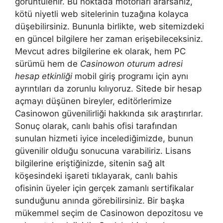
görüntülenir. Bu noktada motorları ararsanız,
kötü niyetli web sitelerinin tuzağına kolayca
düşebilirsiniz. Bununla birlikte, web sitemizdeki
en güncel bilgilere her zaman erişebileceksiniz.
Mevcut adres bilgilerine ek olarak, hem PC
sürümü hem de
Casinowon oturum adresi
hesap etkinliği
mobil giriş programı için aynı
ayrıntıları da zorunlu kılıyoruz. Sitede bir hesap
açmayı düşünen bireyler, editörlerimize
Casinowon güvenilirliği hakkında sık araştırırlar.
Sonuç olarak, canlı bahis ofisi tarafından
sunulan hizmeti iyice incelediğimizde, bunun
güvenilir olduğu sonucuna varabiliriz. Lisans
bilgilerine eriştiğinizde, sitenin sağ alt
köşesindeki işareti tıklayarak, canlı bahis
ofisinin üyeler için gerçek zamanlı sertifikalar
sunduğunu anında görebilirsiniz. Bir başka
mükemmel seçim de Casinowon depozitosu ve