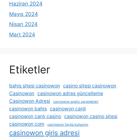
Haziran 2024
Mayıs 2024
Nisan 2024
Mart 2024
Etiketler
bahis sitesi casinowon
casino sitesi casinowon
Casinowon
casinowon adres güncelleme
Casinowon Adresi
casinowon analiz seçenekleri
casinowon bahis
casinowon canli
casinowon canlı casino
casinowon casino sitesi
casinowon com
casinowon fayda kullanımı
casinowon giris adresi