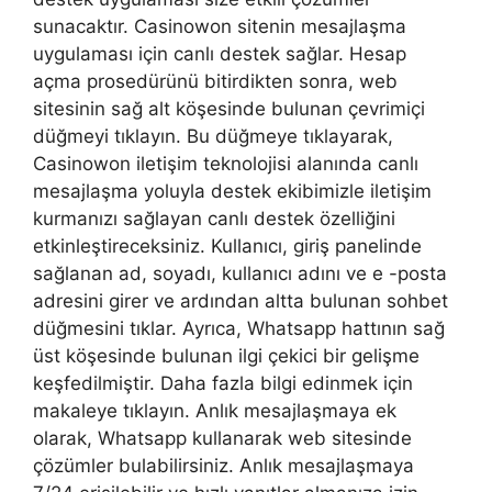
sunacaktır. Casinowon sitenin mesajlaşma
uygulaması için canlı destek sağlar. Hesap
açma prosedürünü bitirdikten sonra, web
sitesinin sağ alt köşesinde bulunan çevrimiçi
düğmeyi tıklayın. Bu düğmeye tıklayarak,
Casinowon iletişim teknolojisi alanında canlı
mesajlaşma yoluyla destek ekibimizle iletişim
kurmanızı sağlayan canlı destek özelliğini
etkinleştireceksiniz. Kullanıcı, giriş panelinde
sağlanan ad, soyadı, kullanıcı adını ve e -posta
adresini girer ve ardından altta bulunan sohbet
düğmesini tıklar. Ayrıca, Whatsapp hattının sağ
üst köşesinde bulunan ilgi çekici bir gelişme
keşfedilmiştir. Daha fazla bilgi edinmek için
makaleye tıklayın. Anlık mesajlaşmaya ek
olarak, Whatsapp kullanarak web sitesinde
çözümler bulabilirsiniz. Anlık mesajlaşmaya