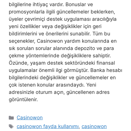
bilgilerine ihtiyaç vardır. Bonuslar ve
promosyonlarla ilgili güncellemeler beklerken,
üyeler çevrimiçi destek uygulaması aracılığıyla
yeni özellikler veya değişiklikler için geri
bildirimlerini ve önerilerini sunabilir. Tüm bu
seçenekler, Casinowon yardım konularında en
sık sorulan sorular alanında depozito ve para
çekme yöntemlerinde değişikliklere sahiptir.
Özünde, yaşam destek sektöründeki finansal
uygulamalar önemli ilgi görmüştür. Banka hesabı
bilgilerindeki değişiklikler ve güncellemeler en
çok istenen konular arasındaydı. Yeni
adresinizle oturum açın, güncellenen adres
görüntülenir.
Kategoriler
Casinowon
Etiketler
casinowon fayda kullanımı
,
casinowon