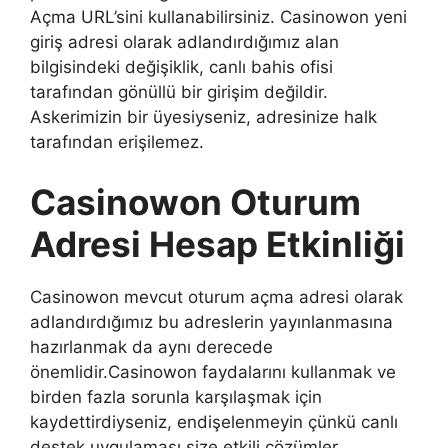
Açma URL’sini kullanabilirsiniz. Casinowon yeni
giriş adresi olarak adlandırdığımız alan
bilgisindeki değişiklik, canlı bahis ofisi
tarafından gönüllü bir girişim değildir.
Askerimizin bir üyesiyseniz, adresinize halk
tarafından erişilemez.
Casinowon Oturum
Adresi Hesap Etkinliği
Casinowon mevcut oturum açma adresi olarak
adlandırdığımız bu adreslerin yayınlanmasına
hazırlanmak da aynı derecede
önemlidir.Casinowon faydalarını kullanmak ve
birden fazla sorunla karşılaşmak için
kaydettirdiyseniz, endişelenmeyin çünkü canlı
destek uygulaması size etkili çözümler