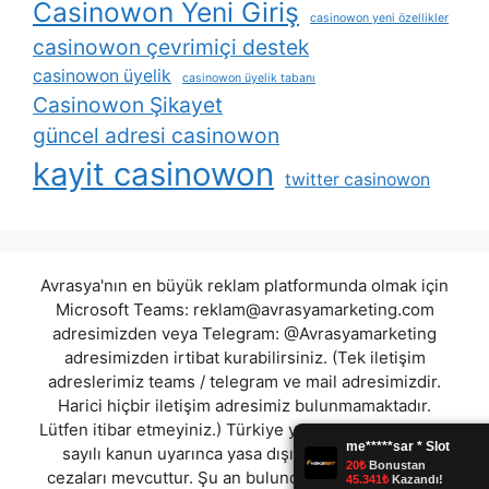
Casinowon Yeni Giriş
casinowon yeni özellikler
casinowon çevrimiçi destek
casinowon üyelik
casinowon üyelik tabanı
Casinowon Şikayet
güncel adresi casinowon
kayit casinowon
twitter casinowon
Avrasya'nın en büyük reklam platformunda olmak için
Microsoft Teams:
reklam@avrasyamarketing.com
adresimizden veya Telegram: @Avrasyamarketing
adresimizden irtibat kurabilirsiniz. (Tek iletişim
adreslerimiz teams / telegram ve mail adresimizdir.
Harici hiçbir iletişim adresimiz bulunmamaktadır.
Lütfen itibar etmeyiniz.) Türkiye yasalarına göre 7258
sayılı kanun uyarınca yasa dışı bahis oynamanın
cezaları mevcuttur. Şu an bulunduğunuz site hiç bir