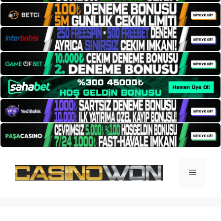
İçeriğe
atla
Menü