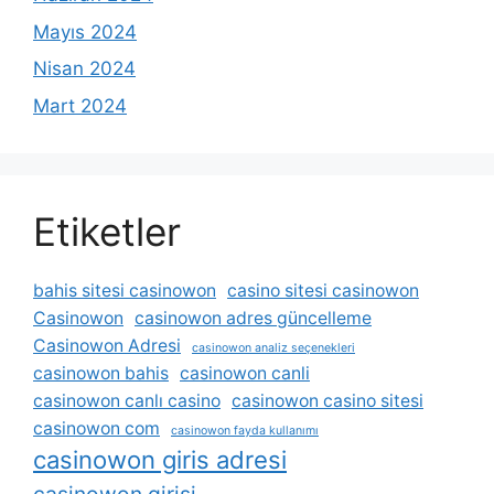
Mayıs 2024
Nisan 2024
Mart 2024
Etiketler
bahis sitesi casinowon
casino sitesi casinowon
Casinowon
casinowon adres güncelleme
Casinowon Adresi
casinowon analiz seçenekleri
casinowon bahis
casinowon canli
casinowon canlı casino
casinowon casino sitesi
casinowon com
casinowon fayda kullanımı
casinowon giris adresi
casinowon girisi