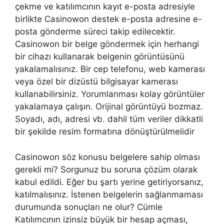
çekme ve katılımcının kayıt e-posta adresiyle
birlikte Casinowon destek e-posta adresine e-
posta gönderme süreci takip edilecektir.
Casinowon bir belge göndermek için herhangi
bir cihazı kullanarak belgenin görüntüsünü
yakalamalısınız. Bir cep telefonu, web kamerası
veya özel bir dizüstü bilgisayar kamerası
kullanabilirsiniz. Yorumlanması kolay görüntüler
yakalamaya çalışın. Orijinal görüntüyü bozmaz.
Soyadı, adı, adresi vb. dahil tüm veriler dikkatli
bir şekilde resim formatına dönüştürülmelidir
Casinowon söz konusu belgelere sahip olması
gerekli mi? Sorgunuz bu soruna çözüm olarak
kabul edildi. Eğer bu şartı yerine getiriyorsanız,
katılmalısınız. İstenen belgelerin sağlanmaması
durumunda sonuçları ne olur? Cümle
Katılımcının izinsiz büyük bir hesap açması,