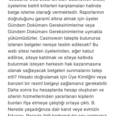
üyelerine belirli kriterleri karşılamaları halinde
belge isteme olanağı vermektedir. Raporlarının
doğruluğunu garanti altına almak için üyeler
Gündem Dokümanı Gereksinimlerine veya
Gündem Dokümanı Gereksinimlerine uymakla
yükümlüdürler. Casinowon talepte bulunursa
istenen belgeler nereye teslim edilecek? Bu
web sitesi neden üyelerinden, eğer kabul
edilirse, siteye katılmak ve siteye katkıda
bulunmak isteyen herkesin hak kazanmasına
olanak sağlayacak belgeleri sunmalarını talep
etti? Hesabı doğrulamak için Üye Kimliğini veya
benzeri bir resmî belgeyi sağlamanız gerekebilir.
Daha sonra bu hesaplarda hesap oluşturan ve
sitenin hizmetlerinden yararlanan kişilerin
bunları ifşa etmeye çalıştığı ortaya çıktı. B.
Nerede yaşadığınıza dair kanıt veya evinizin
faturası. Parayla ilgili herhangi bir şey yapmanız