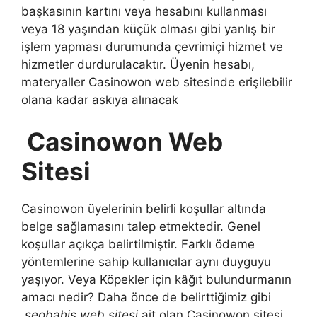
başkasının kartını veya hesabını kullanması
veya 18 yaşından küçük olması gibi yanlış bir
işlem yapması durumunda çevrimiçi hizmet ve
hizmetler durdurulacaktır. Üyenin hesabı,
materyaller Casinowon web sitesinde erişilebilir
olana kadar askıya alınacak
Casinowon Web
Sitesi
Casinowon üyelerinin belirli koşullar altında
belge sağlamasını talep etmektedir. Genel
koşullar açıkça belirtilmiştir. Farklı ödeme
yöntemlerine sahip kullanıcılar aynı duyguyu
yaşıyor. Veya Köpekler için kâğıt bulundurmanın
amacı nedir? Daha önce de belirttiğimiz gibi
seobahis web sitesi
ait olan Casinowon sitesi,