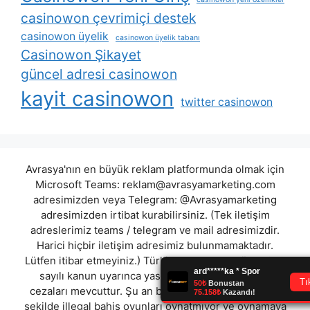
casinowon çevrimiçi destek
casinowon üyelik
casinowon üyelik tabanı
Casinowon Şikayet
güncel adresi casinowon
kayit casinowon
twitter casinowon
Avrasya'nın en büyük reklam platformunda olmak için
Microsoft Teams:
reklam@avrasyamarketing.com
adresimizden veya Telegram: @Avrasyamarketing
adresimizden irtibat kurabilirsiniz. (Tek iletişim
adreslerimiz teams / telegram ve mail adresimizdir.
Harici hiçbir iletişim adresimiz bulunmamaktadır.
Lütfen itibar etmeyiniz.) Türkiye yasalarına göre 7258
sayılı kanun uyarınca yasa dışı bahis oynamanın
cezaları mevcuttur. Şu an bulunduğunuz site hiç bir
şekilde illegal bahis oyunları oynatmıyor ve oynamaya