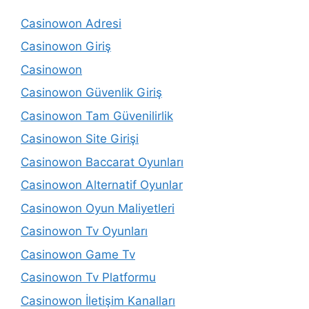
Casinowon Adresi
Casinowon Giriş
Casinowon
Casinowon Güvenlik Giriş
Casinowon Tam Güvenilirlik
Casinowon Site Girişi
Casinowon Baccarat Oyunları
Casinowon Alternatif Oyunlar
Casinowon Oyun Maliyetleri
Casinowon Tv Oyunları
Casinowon Game Tv
Casinowon Tv Platformu
Casinowon İletişim Kanalları