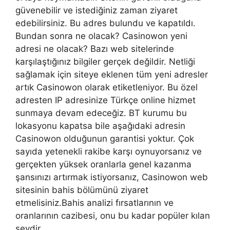
güvenebilir ve istediğiniz zaman ziyaret
edebilirsiniz. Bu adres bulundu ve kapatıldı.
Bundan sonra ne olacak? Casinowon yeni
adresi ne olacak? Bazı web sitelerinde
karşılaştığınız bilgiler gerçek değildir. Netliği
sağlamak için siteye eklenen tüm yeni adresler
artık Casinowon olarak etiketleniyor. Bu özel
adresten IP adresinize Türkçe online hizmet
sunmaya devam edeceğiz. BT kurumu bu
lokasyonu kapatsa bile aşağıdaki adresin
Casinowon olduğunun garantisi yoktur. Çok
sayıda yetenekli rakibe karşı oynuyorsanız ve
gerçekten yüksek oranlarla genel kazanma
şansınızı artırmak istiyorsanız, Casinowon web
sitesinin bahis bölümünü ziyaret
etmelisiniz.Bahis analizi fırsatlarının ve
oranlarının cazibesi, onu bu kadar popüler kılan
şeydir