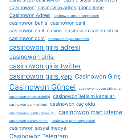
Casinowon
casinowon adres güncelleme
Casinowon Adresi
casinowon analiz seçenekleri
casinowon bahis
casinowon canli
casinowon canlı casino
casinowon casino sitesi
casinowon com
casinowon fayda kullanımı
casinowon giris adresi
casinowon girisi
casinowon giris twitter
casinowon giris yap
Casinowon Giriş
Casinowon Güncel
casinowon güven talimatları
casinowon i̇letişim kanalları
casinowon hesap etkinliği
casinowon kaç oldu
casinowon i̇çerik erişimi
casinowon maç izleme
casinowon kullanıcı topluluğu
casinowon oturum adresi
casinowon oyun seçenekleri
casinowon sosyal medya
Casinowon Telegram