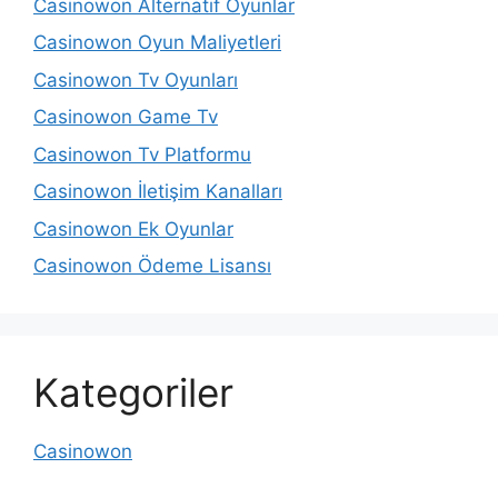
Casinowon Alternatif Oyunlar
Casinowon Oyun Maliyetleri
Casinowon Tv Oyunları
Casinowon Game Tv
Casinowon Tv Platformu
Casinowon İletişim Kanalları
Casinowon Ek Oyunlar
Casinowon Ödeme Lisansı
Kategoriler
Casinowon