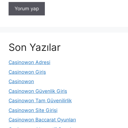
Son Yazılar
Casinowon Adresi
Casinowon Giriş
Casinowon
Casinowon Güvenlik Giriş
Casinowon Tam Güvenilirlik
Casinowon Site Girişi
Casinowon Baccarat Oyunları