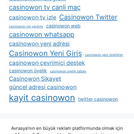
casinowon tv canli maç
Casinowon Twitter
casinowon tv izle
casinowon web
casinowon vip yardımı
casinowon whatsapp
casinowon yeni adresi
Casinowon Yeni Giriş
casinowon yeni özellikler
casinowon çevrimiçi destek
casinowon üyelik
casinowon üyelik tabanı
Casinowon Şikayet
güncel adresi casinowon
kayit casinowon
twitter casinowon
Avrasya'nın en büyük reklam platformunda olmak için