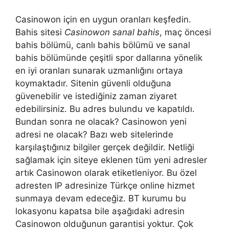
Casinowon için en uygun oranları keşfedin.
Bahis sitesi
Casinowon sanal bahis
, maç öncesi
bahis bölümü, canlı bahis bölümü ve sanal
bahis bölümünde çeşitli spor dallarına yönelik
en iyi oranları sunarak uzmanlığını ortaya
koymaktadır. Sitenin güvenli olduğuna
güvenebilir ve istediğiniz zaman ziyaret
edebilirsiniz. Bu adres bulundu ve kapatıldı.
Bundan sonra ne olacak? Casinowon yeni
adresi ne olacak? Bazı web sitelerinde
karşılaştığınız bilgiler gerçek değildir. Netliği
sağlamak için siteye eklenen tüm yeni adresler
artık Casinowon olarak etiketleniyor. Bu özel
adresten IP adresinize Türkçe online hizmet
sunmaya devam edeceğiz. BT kurumu bu
lokasyonu kapatsa bile aşağıdaki adresin
Casinowon olduğunun garantisi yoktur. Çok