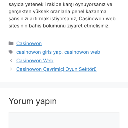
sayıda yetenekli rakibe karşı oynuyorsanız ve
gerçekten yüksek oranlarla genel kazanma
şansınızı artırmak istiyorsanız, Casinowon web
sitesinin bahis bölümünü ziyaret etmelisiniz.
Kategoriler
Casinowon
Etiketler
casinowon giris yap
,
casinowon web
Casinowon Web
Casinowon Çevrimiçi Oyun Sektörü
Yorum yapın
Yorum