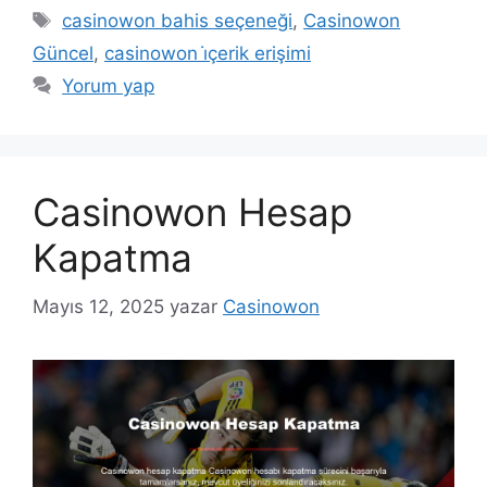
Etiketler
casinowon bahis seçeneği
,
Casinowon
Güncel
,
casinowon i̇çerik erişimi
Yorum yap
Casinowon Hesap
Kapatma
Mayıs 12, 2025
yazar
Casinowon