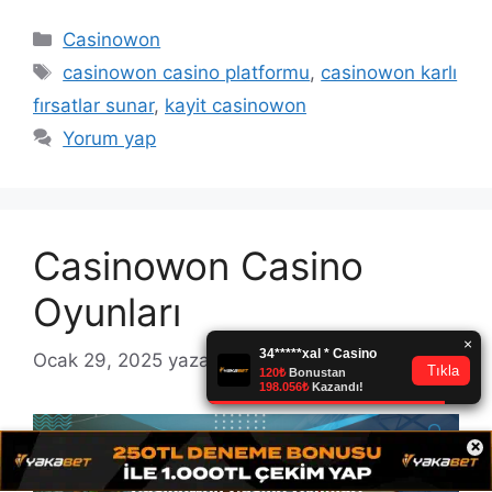
Kategoriler
Casinowon
Etiketler
casinowon casino platformu
,
casinowon karlı
fırsatlar sunar
,
kayit casinowon
Yorum yap
Casinowon Casino
Oyunları
Ocak 29, 2025
yazar
Casinowon
×