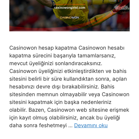
Casinowon hesap kapatma Casinowon hesabı
kapatma sürecini başarıyla tamamlarsanız,
mevcut üyeliğinizi sonlandıracaksınız.
Casinowon üyeliğinizi etkinleştirdikten ve bahis
sitesini belirli bir süre kullandıktan sonra, açılan
hesabınızı devre dışı bırakabilirsiniz. Bahis
sitesinden memnun olmayabilir veya Casinowon
sitesini kapatmak için başka nedenleriniz
olabilir. Bazen, Casinowon web sitesine erişmek
için kayıt olmuş olabilirsiniz, ancak bu üyeliği
daha sonra feshetmeyi …
Devamını oku