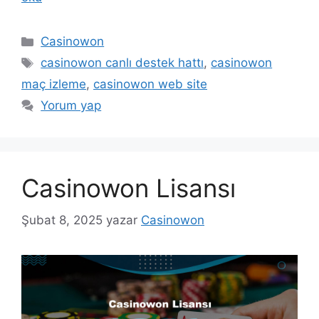
Kategoriler
Casinowon
Etiketler
casinowon canlı destek hattı
,
casinowon
maç izleme
,
casinowon web site
Yorum yap
Casinowon Lisansı
Şubat 8, 2025
yazar
Casinowon