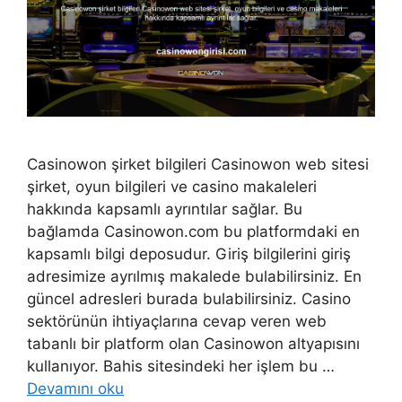
Casinowon şirket bilgileri Casinowon web sitesi
şirket, oyun bilgileri ve casino makaleleri
hakkında kapsamlı ayrıntılar sağlar. Bu
bağlamda Casinowon.com bu platformdaki en
kapsamlı bilgi deposudur. Giriş bilgilerini giriş
adresimize ayrılmış makalede bulabilirsiniz. En
güncel adresleri burada bulabilirsiniz. Casino
sektörünün ihtiyaçlarına cevap veren web
tabanlı bir platform olan Casinowon altyapısını
kullanıyor. Bahis sitesindeki her işlem bu …
Devamını oku