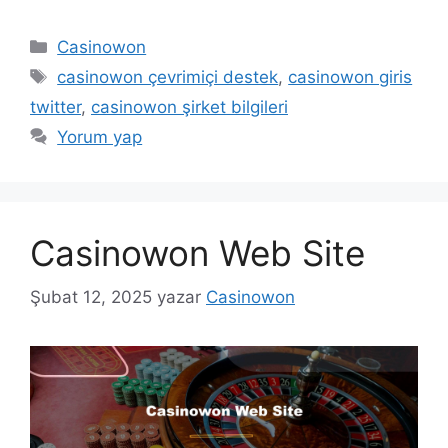
Kategoriler
Casinowon
Etiketler
casinowon çevrimiçi destek
,
casinowon giris
twitter
,
casinowon şirket bilgileri
Yorum yap
Casinowon Web Site
Şubat 12, 2025
yazar
Casinowon