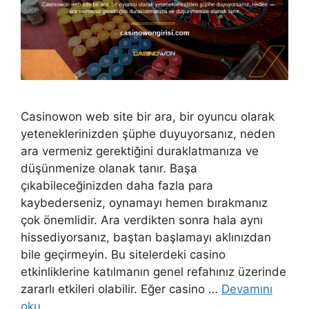
Casinowon web site bir ara, bir oyuncu olarak
yeteneklerinizden şüphe duyuyorsanız, neden
ara vermeniz gerektiğini duraklatmanıza ve
düşünmenize olanak tanır. Başa
çıkabileceğinizden daha fazla para
kaybederseniz, oynamayı hemen bırakmanız
çok önemlidir. Ara verdikten sonra hala aynı
hissediyorsanız, baştan başlamayı aklınızdan
bile geçirmeyin. Bu sitelerdeki casino
etkinliklerine katılmanın genel refahınız üzerinde
zararlı etkileri olabilir. Eğer casino …
Devamını
oku